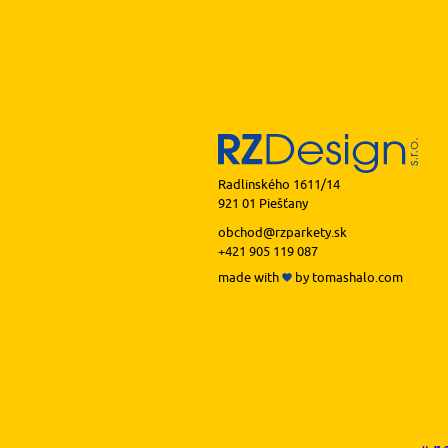
Radlinského 1611/14
921 01 Piešťany
obchod@rzparkety.sk
+421 905 119 087
made with
by
tomashalo.com