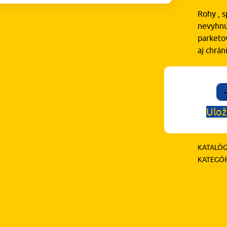
Rohy , s
nevyhnu
parketov
aj chrá
-
Ulož
KATALÓG
KATEGÓR