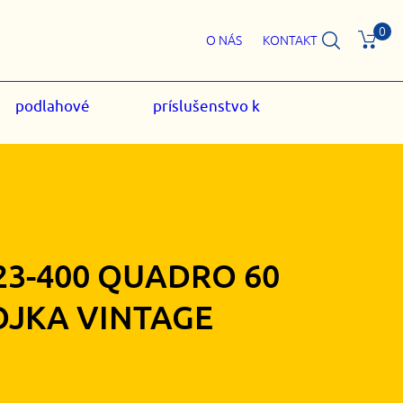
0
O NÁS
KONTAKT
podlahové
príslušenstvo k
23-400 QUADRO 60
OJKA VINTAGE
30
€
s DPH