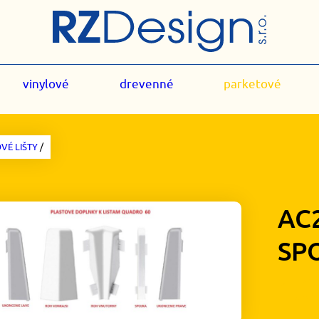
vinylové
drevenné
parketové
VÉ LIŠTY
/
AC
SP
1,