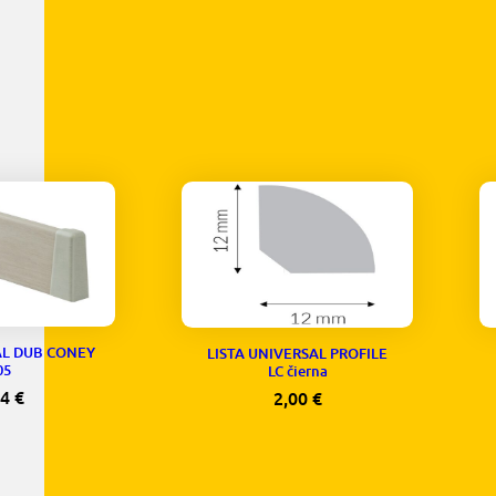
AL DUB CONEY
LISTA UNIVERSAL PROFILE
05
LC čierna
74
€
2,00
€