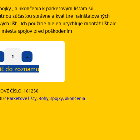
pojky , a ukončenia k parketovým lištám sú
tnou súčasťou správne a kvalitne nainštalovaných
ých líšt . Ich použitie nielen urýchluje montáž líšt ale
ni miesta spojov pred poškodením .
+
iť do zoznamu
OVÉ ČÍSLO:
161230
IE:
Parketové lišty
,
Rohy, spojky, ukončenia