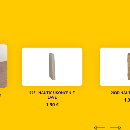
995L NAUTIC UKONCENIE
203D NAU
Y
LAVE
1,
–
1,30
€