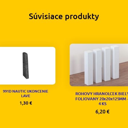
Súvisiace produkty
991D NAUTIC UKONCENIE
ROHOVY HRANOLCEK BIEL
LAVE
FOLIOVANY 20x20x125MM 
1,30
€
4 KS
6,20
€