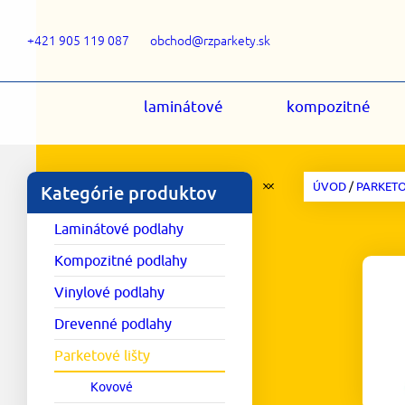
+421 905 119 087
obchod@rzparkety.sk
laminátové
kompozitné
ÚVOD
/
PARKETO
Kategórie produktov
Laminátové podlahy
Kompozitné podlahy
Vinylové podlahy
Drevenné podlahy
Parketové lišty
Kovové