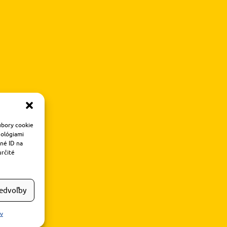
úbory cookie
nológiami
čné ID na
určité
redvoľby
ov