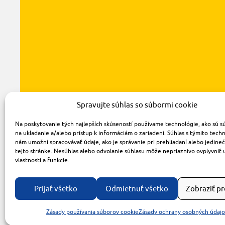
Spravujte súhlas so súbormi cookie
Na poskytovanie tých najlepších skúseností používame technológie, ako sú s
na ukladanie a/alebo prístup k informáciám o zariadení. Súhlas s týmito tech
nám umožní spracovávať údaje, ako je správanie pri prehliadaní alebo jedine
tejto stránke. Nesúhlas alebo odvolanie súhlasu môže nepriaznivo ovplyvniť 
vlastnosti a funkcie.
Prijať všetko
Odmietnuť všetko
Zobraziť p
Zásady používania súborov cookie
Zásady ochrany osobných údaj