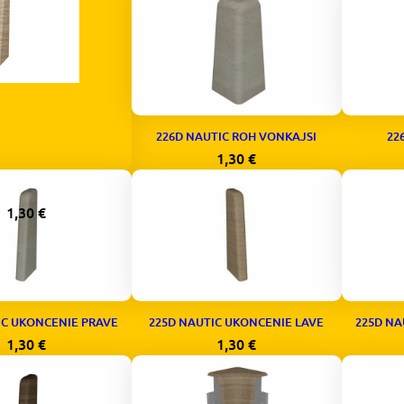
226D NAUTIC ROH VONKAJSI
22
1,30
€
IC UKONCENIE PRAVE
1,30
€
IC UKONCENIE PRAVE
225D NAUTIC UKONCENIE LAVE
225D NA
1,30
€
1,30
€