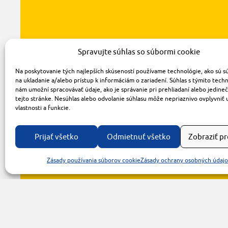
Spravujte súhlas so súbormi cookie
Na poskytovanie tých najlepších skúseností používame technológie, ako sú s
na ukladanie a/alebo prístup k informáciám o zariadení. Súhlas s týmito tech
nám umožní spracovávať údaje, ako je správanie pri prehliadaní alebo jedine
tejto stránke. Nesúhlas alebo odvolanie súhlasu môže nepriaznivo ovplyvniť 
vlastnosti a funkcie.
Prijať všetko
Odmietnuť všetko
Zobraziť p
Zásady používania súborov cookie
Zásady ochrany osobných údaj