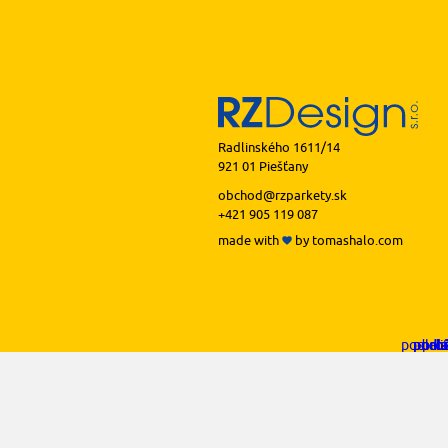
Radlinského 1611/14
921 01 Piešťany
obchod@rzparkety.sk
+421 905 119 087
made with
by
tomashalo.com
podlah
podl
podl
podl
podl
prof
li