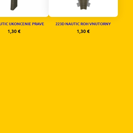
UTIC UKONCENIE PRAVE
223D NAUTIC ROH VNUTORNY
1,30
€
1,30
€