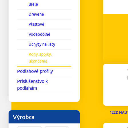
Biele
Drevené
Plastové
Vodeodolné
Úchyty na lišty
Rohy, spojky,
ukončenia
994L NAUT
Podlahové profily
Príslušenstvo k
podlahám
122D NAU
Výrobca