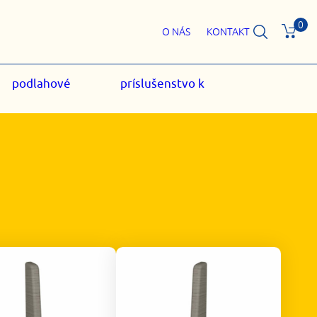
0
O NÁS
KONTAKT
podlahové
príslušenstvo k