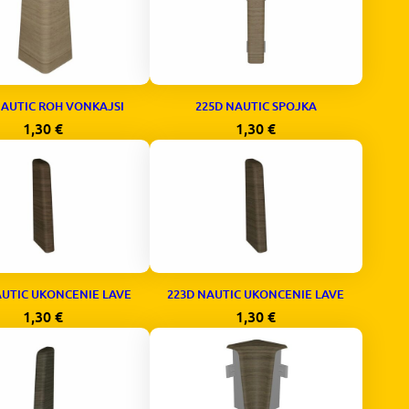
NAUTIC ROH VONKAJSI
225D NAUTIC SPOJKA
1,30
€
1,30
€
AUTIC UKONCENIE LAVE
223D NAUTIC UKONCENIE LAVE
1,30
€
1,30
€