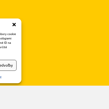
úbory cookie
nológiami
čné ID na
určité
redvoľby
ov