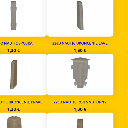
6D NAUTIC SPOJKA
226D NAUTIC UKONCENIE LAVE
1,30
€
1,30
€
UTIC UKONCENIE PRAVE
226D NAUTIC ROH VNUTORNY
1,30
€
1,30
€