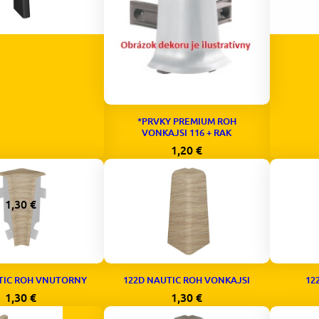
*PRVKY PREMIUM ROH
VONKAJSI 116 + RAK
1,20
€
IC UKONCENIE LAVE
227D N
ANTRACIT
1,30
€
TIC ROH VNUTORNY
122D NAUTIC ROH VONKAJSI
12
1,30
€
1,30
€