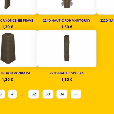
IC UKONCENIE PRAVE
224D NAUTIC ROH VNUTORNY
222D NA
1,30
€
1,30
€
TIC ROH VONKAJSI
223D NAUTIC SPOJKA
1,30
€
1,30
€
3
4
…
32
33
34
→