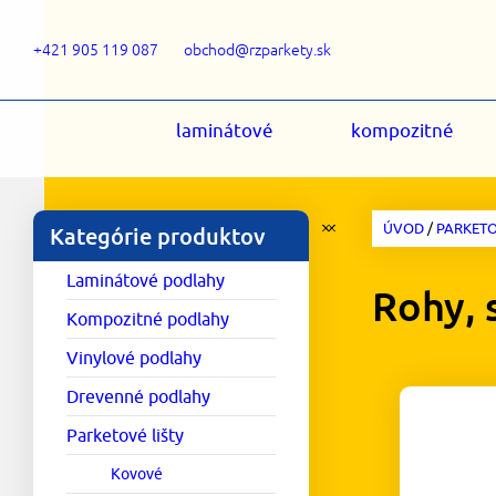
+421 905 119 087
obchod@rzparkety.sk
laminátové
kompozitné
ÚVOD
/
PARKETO
Kategórie produktov
Laminátové podlahy
Rohy, 
Kompozitné podlahy
Vinylové podlahy
Drevenné podlahy
Parketové lišty
Kovové