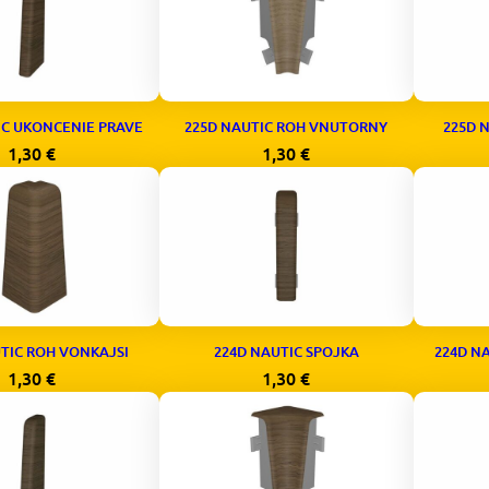
IC UKONCENIE PRAVE
225D NAUTIC ROH VNUTORNY
225D 
1,30
€
1,30
€
TIC ROH VONKAJSI
224D NAUTIC SPOJKA
224D N
1,30
€
1,30
€