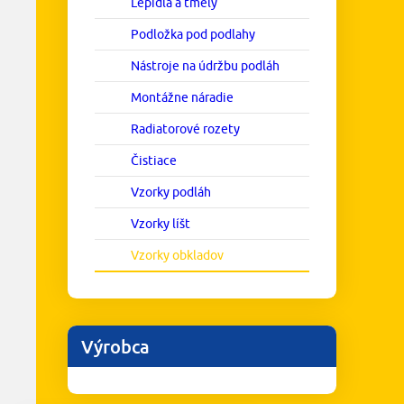
Lepidlá a tmely
Podložka pod podlahy
Nástroje na údržbu podláh
Montážne náradie
Radiatorové rozety
Čistiace
Vzorky podláh
Vzorky líšt
Vzorky obkladov
Výrobca