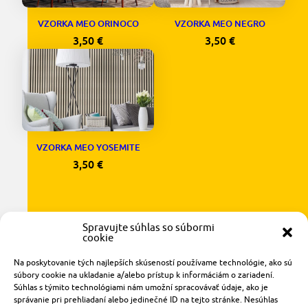
VZORKA MEO ORINOCO
VZORKA MEO NEGRO
3,50
€
3,50
€
VZORKA MEO YOSEMITE
3,50
€
Spravujte súhlas so súbormi
cookie
Na poskytovanie tých najlepších skúseností používame technológie, ako sú
súbory cookie na ukladanie a/alebo prístup k informáciám o zariadení.
Súhlas s týmito technológiami nám umožní spracovávať údaje, ako je
Radlinského 1611/14
správanie pri prehliadaní alebo jedinečné ID na tejto stránke. Nesúhlas