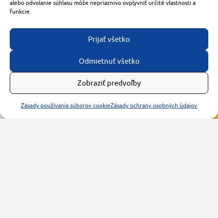
921 01 Piešťany
alebo odvolanie súhlasu môže nepriaznivo ovplyvniť určité vlastnosti a
funkcie.
obchod@rzparkety.sk
+421 905 119 087
made with
by
tomashalo.com
Prijať všetko
Odmietnuť všetko
Zobraziť predvoľby
Zásady používania súborov cookie
Zásady ochrany osobných údajov