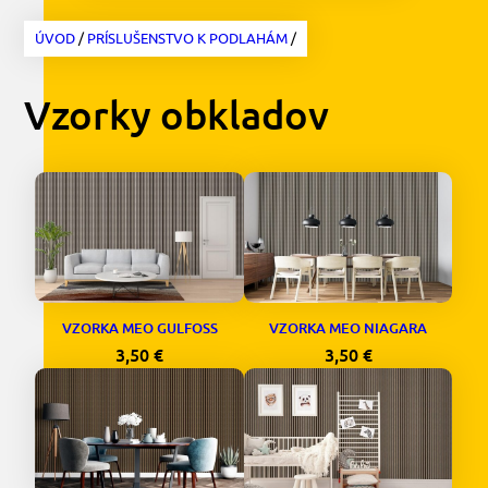
ÚVOD
/
PRÍSLUŠENSTVO K PODLAHÁM
/
Vzorky obkladov
VZORKA MEO GULFOSS
VZORKA MEO NIAGARA
3,50
€
3,50
€