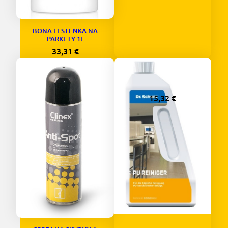
BONA LESTENKA NA
PARKETY 1L
33,31
€
BONA CISTIC NA
DREVENE PODLAHY á 1L
SPRAY
15,32
€