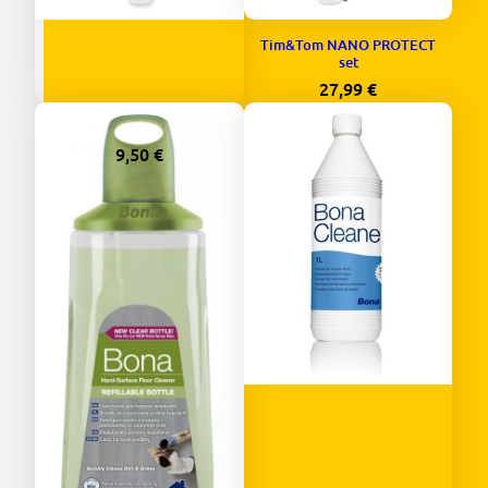
Tim&Tom NANO PROTECT
set
27,99
€
Tim&Tom ACTIVE CLEAN
9,50
€