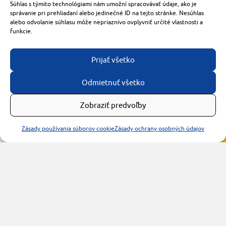
Súhlas s týmito technológiami nám umožní spracovávať údaje, ako je
správanie pri prehliadaní alebo jedinečné ID na tejto stránke. Nesúhlas
alebo odvolanie súhlasu môže nepriaznivo ovplyvniť určité vlastnosti a
funkcie.
Prijať všetko
Odmietnuť všetko
Zobraziť predvoľby
Zásady používania súborov cookie
Zásady ochrany osobných údajov