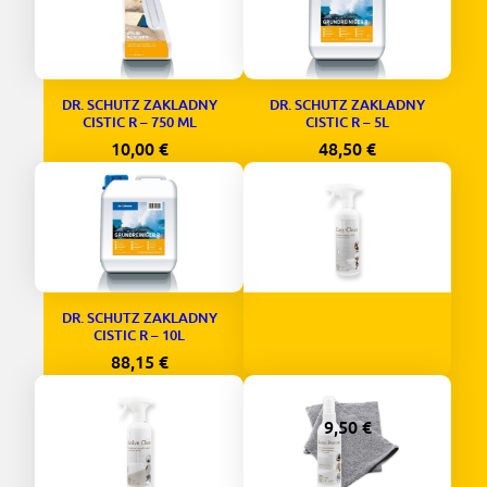
DR. SCHUTZ ZAKLADNY
DR. SCHUTZ ZAKLADNY
CISTIC R – 750 ML
CISTIC R – 5L
10,00
€
48,50
€
DR. SCHUTZ ZAKLADNY
CISTIC R – 10L
88,15
€
Tim&Tom EASY CLEAN
9,50
€