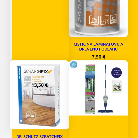
CISTIC NA LAMINATOVU A
DREVENU PODLAHU
7,50
€
DR. SCHUTZ MYDLO NA
OLEJOVANE PODLAHY
750 ML
13,50
€
DR. SCHUTZ SCRATCHFIX