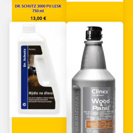
DR. SCHUTZ 3000 PU LESK
750 ml
13,00
€
DR. SCHUTZ H2OIL 750 ML
22,00
€