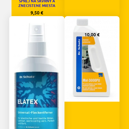
SPREJ NA SKVRNY A
ZNECISTENE MIESTA
9,50
€
DR. SCHUTZ PU CISTIC 750
ml
10,00
€