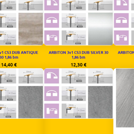
v1 CS3 DUB ANTIQUE
ARBITON 3v1 CS3 DUB SILVER 30
ARBITON
30 1,86 bm
1,86 bm
14,40
€
12,30
€