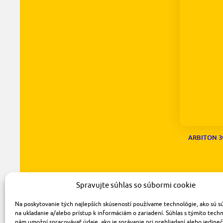
ARBITON 3v
Spravujte súhlas so súbormi cookie
Na poskytovanie tých najlepších skúseností používame technológie, ako sú s
na ukladanie a/alebo prístup k informáciám o zariadení. Súhlas s týmito tech
nám umožní spracovávať údaje, ako je správanie pri prehliadaní alebo jedine