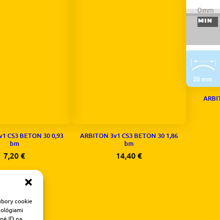
ARBI
1 CS3 BETON 30 0,93
ARBITON 3v1 CS3 BETON 30 1,86
bm
bm
7,20
€
14,40
€
úbory cookie
nológiami
čné ID na