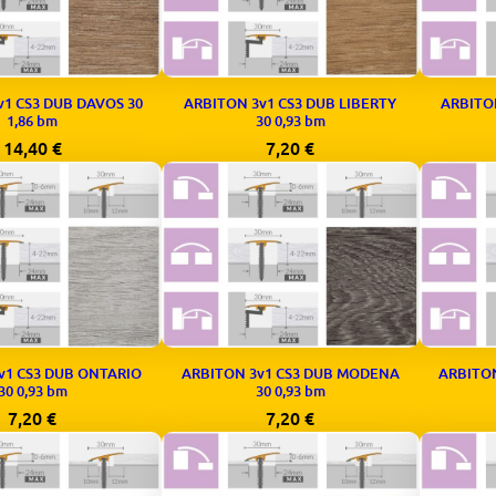
v1 CS3 DUB DAVOS 30
ARBITON 3v1 CS3 DUB LIBERTY
ARBITO
1,86 bm
30 0,93 bm
14,40
€
7,20
€
v1 CS3 DUB ONTARIO
ARBITON 3v1 CS3 DUB MODENA
ARBITON
30 0,93 bm
30 0,93 bm
7,20
€
7,20
€