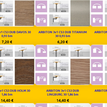
v1 CS3 DUB DAVOS 30
ARBITON 3v1 CS3 DUB TITANIUM
ARBITON
0,93 bm
30 0,93 bm
7,20
€
6,20
€
v1 CS3 DUB HOLM 30
ARBITON 3v1 CS3 DUB
ARBITON
1,86 bm
LINGBURG 30 1,86 bm
14,40
€
14,40
€