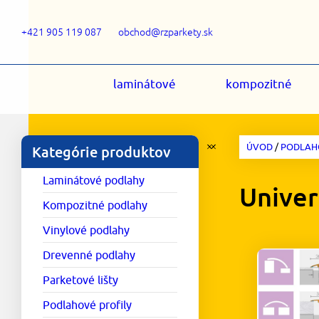
+421 905 119 087
obchod@rzparkety.sk
laminátové
kompozitné
ÚVOD
/
PODLAHO
Kategórie produktov
Laminátové podlahy
Univer
Kompozitné podlahy
Vinylové podlahy
Drevenné podlahy
Parketové lišty
Podlahové profily