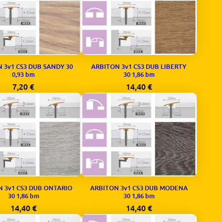
 3v1 CS3 DUB SANDY 30
ARBITON 3v1 CS3 DUB LIBERTY
0,93 bm
30 1,86 bm
7,20
€
14,40
€
 3v1 CS3 DUB ONTARIO
ARBITON 3v1 CS3 DUB MODENA
30 1,86 bm
30 1,86 bm
14,40
€
14,40
€