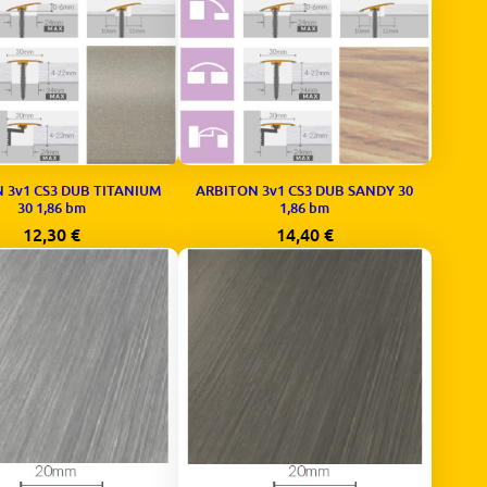
 3v1 CS3 DUB TITANIUM
ARBITON 3v1 CS3 DUB SANDY 30
30 1,86 bm
1,86 bm
12,30
€
14,40
€