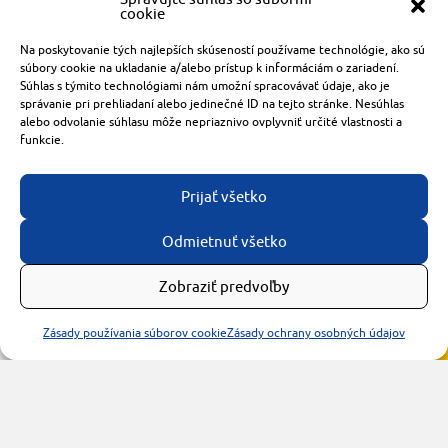
cookie
Radlinského 1611/14
Na poskytovanie tých najlepších skúseností používame technológie, ako sú
921 01 Piešťany
súbory cookie na ukladanie a/alebo prístup k informáciám o zariadení.
Súhlas s týmito technológiami nám umožní spracovávať údaje, ako je
obchod@rzparkety.sk
správanie pri prehliadaní alebo jedinečné ID na tejto stránke. Nesúhlas
+421 905 119 087
alebo odvolanie súhlasu môže nepriaznivo ovplyvniť určité vlastnosti a
funkcie.
made with
by
tomashalo.com
Prijať všetko
Odmietnuť všetko
Zobraziť predvoľby
Zásady používania súborov cookie
Zásady ochrany osobných údajov