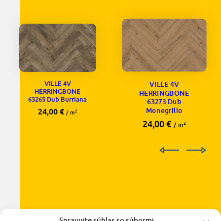
VILLE 4V
VILLE 4V
HERRINGBONE
HERRINGBONE
63265 Dub Burriana
63273 Dub
Monegrillo
24,00
€
2
/ m
24,00
€
2
/ m
Spravujte súhlas so súbormi