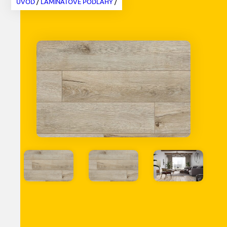
ÚVOD
/
LAMINÁTOVÉ PODLAHY
/