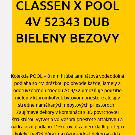
CLASSEN X POOL
4V 52343 DUB
BIELENY BEZOVY
14,00
€
2
s DPH
/ m
Kolekcia POOL – 8 mm hrúbá laminátová vodeodolná
podlaha so 4V drážkou po obvode každej lamely a
odoruvzdornou triedou AC4/32 umožňuje použitie
nielen v ktoromkoľvek bytovom priestore ale aj v
stredne namáhaných nebytových priestoroch .
Zaujímavé dekory v kombinácii s 3D povrchovou
štruktúrou vytvoria vo Vašom priestore atraktívnu a
nadčasovú podlahu. Dekoroví dizajnéri kládli pri tejto
kolekcii veľký dôraz na rôznorodosť dekorov a ich