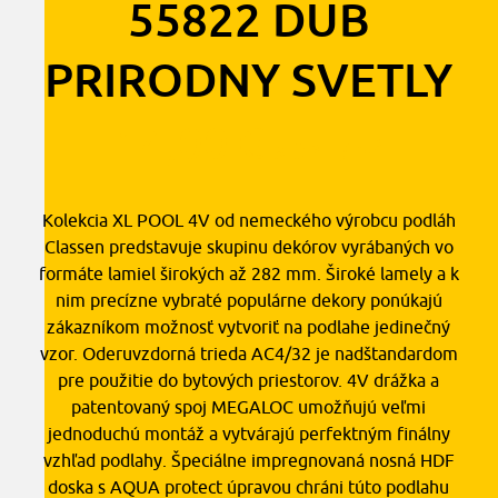
55822 DUB
PRIRODNY SVETLY
14,00
€
2
s DPH
/ m
Kolekcia XL POOL 4V od nemeckého výrobcu podláh
Classen predstavuje skupinu dekórov vyrábaných vo
formáte lamiel širokých až 282 mm. Široké lamely a k
nim precízne vybraté populárne dekory ponúkajú
zákazníkom možnosť vytvoriť na podlahe jedinečný
vzor. Oderuvzdorná trieda AC4/32 je nadštandardom
pre použitie do bytových priestorov. 4V drážka a
patentovaný spoj MEGALOC umožňujú veľmi
jednoduchú montáž a vytvárajú perfektným finálny
vzhľad podlahy. Špeciálne impregnovaná nosná HDF
doska s AQUA protect úpravou chráni túto podlahu