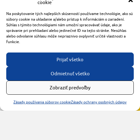
cookie
Radlinského 1611/14
Na poskytovanie tých najlepších skúseností používame technológie, ako sú
921 01 Piešťany
súbory cookie na ukladanie a/alebo prístup k informáciám o zariadení.
Súhlas s týmito technológiami nám umožní spracovávať údaje, ako je
obchod@rzparkety.sk
správanie pri prehliadaní alebo jedinečné ID na tejto stránke. Nesúhlas
+421 905 119 087
alebo odvolanie súhlasu môže nepriaznivo ovplyvniť určité vlastnosti a
funkcie.
made with
by
tomashalo.com
Prijať všetko
Odmietnuť všetko
Zobraziť predvoľby
Zásady používania súborov cookie
Zásady ochrany osobných údajov