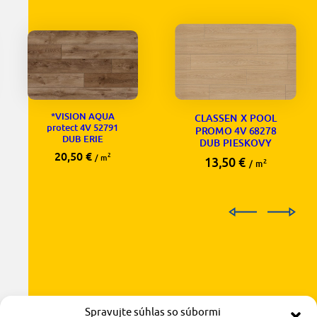
*VISION AQUA
CLASSEN X POOL
protect 4V 52791
PROMO 4V 68278
DUB ERIE
DUB PIESKOVY
20,50
€
2
/ m
13,50
€
2
/ m
Spravujte súhlas so súbormi