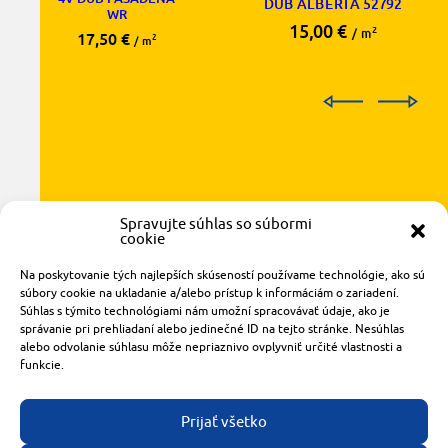
DUB ALBERTA 52792
WR
15,00
€
2
/ m
17,50
€
2
/ m
Spravujte súhlas so súbormi
cookie
Na poskytovanie tých najlepších skúseností používame technológie, ako sú
Radlinského 1611/14
súbory cookie na ukladanie a/alebo prístup k informáciám o zariadení.
Súhlas s týmito technológiami nám umožní spracovávať údaje, ako je
921 01 Piešťany
správanie pri prehliadaní alebo jedinečné ID na tejto stránke. Nesúhlas
obchod@rzparkety.sk
alebo odvolanie súhlasu môže nepriaznivo ovplyvniť určité vlastnosti a
+421 905 119 087
funkcie.
made with
by
tomashalo.com
Prijať všetko