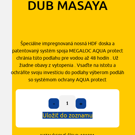
DUB MASAYA
17,00
€
2
s DPH
/ m
Špeciálne impregnovaná nosná HDF doska a
patentovaný systém spoja MEGALOC AQUA protect
chránia túto podlahu pre vodou až 48 hodín . Už
žiadne obavy z vytopenia . Vsaďte na istotu a
ochráňte svoju investíciu do podlahy výberom podláh
so systémom ochrany AQUA protect
-
+
Uložiť do zoznamu