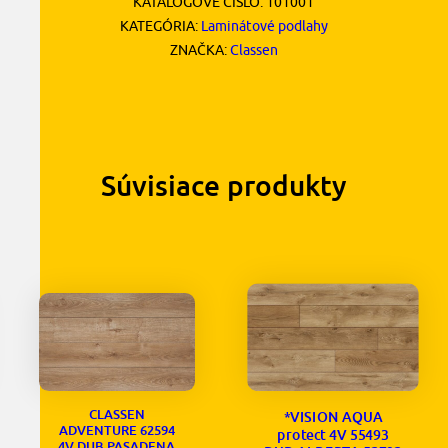
KATALÓGOVÉ ČÍSLO:
101001
KATEGÓRIA:
Laminátové podlahy
ZNAČKA:
Classen
Súvisiace produkty
CLASSEN
*VISION AQUA
ADVENTURE 62594
protect 4V 55493
4V DUB PASADENA