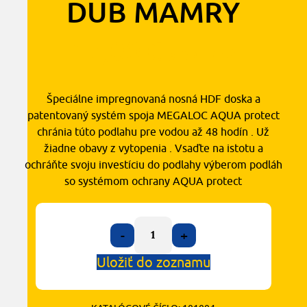
DUB MAMRY
17,00
€
2
s DPH
/ m
Špeciálne impregnovaná nosná HDF doska a
patentovaný systém spoja MEGALOC AQUA protect
chránia túto podlahu pre vodou až 48 hodín . Už
žiadne obavy z vytopenia . Vsaďte na istotu a
ochráňte svoju investíciu do podlahy výberom podláh
so systémom ochrany AQUA protect
-
+
Uložiť do zoznamu