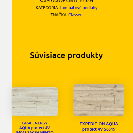
KATALÓGOVÉ ČÍSLO:
101004
KATEGÓRIA:
Laminátové podlahy
ZNAČKA:
Classen
Súvisiace produkty
CASA ENERGY
EXPEDITION AQUA
AQUA protect 4V
protect 4V 56619
54043 SACRAMENTO