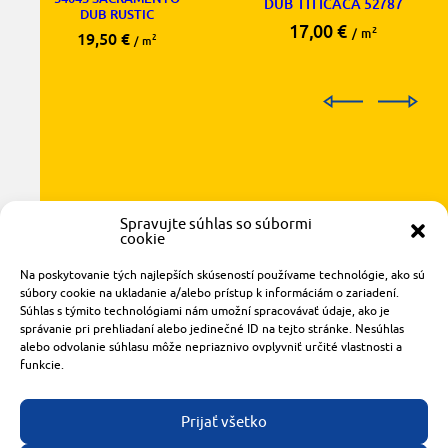
DUB TITICACA 52787
DUB RUSTIC
17,00
€
2
/ m
19,50
€
2
/ m
Spravujte súhlas so súbormi
cookie
Na poskytovanie tých najlepších skúseností používame technológie, ako sú
Radlinského 1611/14
súbory cookie na ukladanie a/alebo prístup k informáciám o zariadení.
Súhlas s týmito technológiami nám umožní spracovávať údaje, ako je
921 01 Piešťany
správanie pri prehliadaní alebo jedinečné ID na tejto stránke. Nesúhlas
obchod@rzparkety.sk
alebo odvolanie súhlasu môže nepriaznivo ovplyvniť určité vlastnosti a
+421 905 119 087
funkcie.
made with
by
tomashalo.com
Prijať všetko