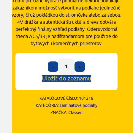
tomu precízne vybraté populárne dekory ponúkajú
zákazníkom možnosť vytvoriť na podlahe jedinečné
vzory, či už pokládkou do stromčeka alebo za sebou.
4V drážka a autentická štruktúra dreva dotvára
perfektný finálny vzhľad podlahy. Oderuvzdorná
trieda AC5/33 je nadštandardom pre použitie do
bytových i komerčných priestorov.
-
+
Uložiť do zoznamu
KATALÓGOVÉ ČÍSLO:
101216
KATEGÓRIA:
Laminátové podlahy
ZNAČKA:
Classen