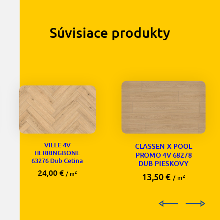
Súvisiace produkty
VILLE 4V
CLASSEN X POOL
HERRINGBONE
PROMO 4V 68278
63276 Dub Cetina
DUB PIESKOVY
24,00
€
2
/ m
13,50
€
2
/ m