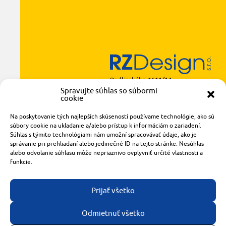
Radlinského 1611/14
921 01 Piešťany
Spravujte súhlas so súbormi
cookie
obchod@rzparkety.sk
+421 905 119 087
Na poskytovanie tých najlepších skúseností používame technológie, ako sú
súbory cookie na ukladanie a/alebo prístup k informáciám o zariadení.
made with
by
tomashalo.com
Súhlas s týmito technológiami nám umožní spracovávať údaje, ako je
správanie pri prehliadaní alebo jedinečné ID na tejto stránke. Nesúhlas
alebo odvolanie súhlasu môže nepriaznivo ovplyvniť určité vlastnosti a
funkcie.
Prijať všetko
Odmietnuť všetko