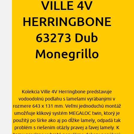
VILLE 4V
HERRINGBONE
63273 Dub
Monegrillo
24,00
€
2
s DPH
/ m
Kolekcia Ville 4V Herringbone predstavuje
vodoodolnú podlahu s lamelami vyrábanými v
rozmere 643 x 131 mm. Veľmi jednoduchú montáž
umožňuje klikový systém MEGALOC twin, ktorý je
použitý po šírke ako aj po dĺžke lamely, odpadá tak
problém s riešením otázly pravej a ľavej lamely. K