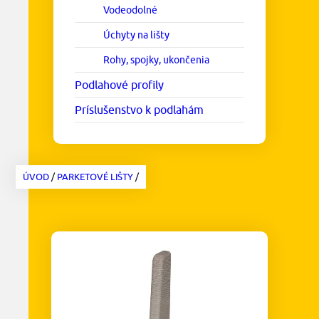
Vodeodolné
Úchyty na lišty
Rohy, spojky, ukončenia
Podlahové profily
Príslušenstvo k podlahám
ÚVOD
/
PARKETOVÉ LIŠTY
/