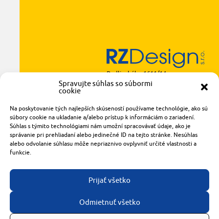
Radlinského 1611/14
921 01 Piešťany
Spravujte súhlas so súbormi
cookie
obchod@rzparkety.sk
+421 905 119 087
Na poskytovanie tých najlepších skúseností používame technológie, ako sú
súbory cookie na ukladanie a/alebo prístup k informáciám o zariadení.
made with
by
tomashalo.com
Súhlas s týmito technológiami nám umožní spracovávať údaje, ako je
správanie pri prehliadaní alebo jedinečné ID na tejto stránke. Nesúhlas
alebo odvolanie súhlasu môže nepriaznivo ovplyvniť určité vlastnosti a
funkcie.
Prijať všetko
Odmietnuť všetko