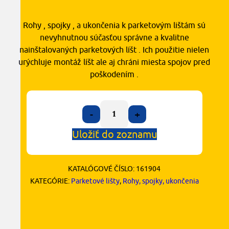
Rohy , spojky , a ukončenia k parketovým lištám sú
nevyhnutnou súčasťou správne a kvalitne
nainštalovaných parketových líšt . Ich použitie nielen
urýchluje montáž líšt ale aj chráni miesta spojov pred
poškodením .
-
+
Uložiť do zoznamu
KATALÓGOVÉ ČÍSLO:
161904
KATEGÓRIE:
Parketové lišty
,
Rohy, spojky, ukončenia