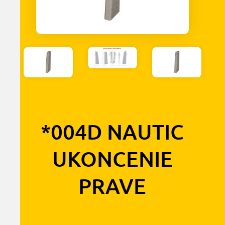
*004D NAUTIC
UKONCENIE
PRAVE
1,30
€
s DPH