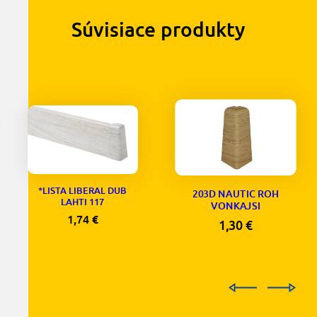
Súvisiace produkty
*LISTA LIBERAL DUB
203D NAUTIC ROH
LAHTI 117
VONKAJSI
1,74
€
1,30
€