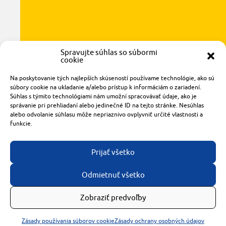
Spravujte súhlas so súbormi
cookie
Radlinského 1611/14
Na poskytovanie tých najlepších skúseností používame technológie, ako sú
921 01 Piešťany
súbory cookie na ukladanie a/alebo prístup k informáciám o zariadení.
Súhlas s týmito technológiami nám umožní spracovávať údaje, ako je
obchod@rzparkety.sk
správanie pri prehliadaní alebo jedinečné ID na tejto stránke. Nesúhlas
+421 905 119 087
alebo odvolanie súhlasu môže nepriaznivo ovplyvniť určité vlastnosti a
made with
by
tomashalo.com
funkcie.
Prijať všetko
Odmietnuť všetko
Zobraziť predvoľby
Zásady používania súborov cookie
Zásady ochrany osobných údajov