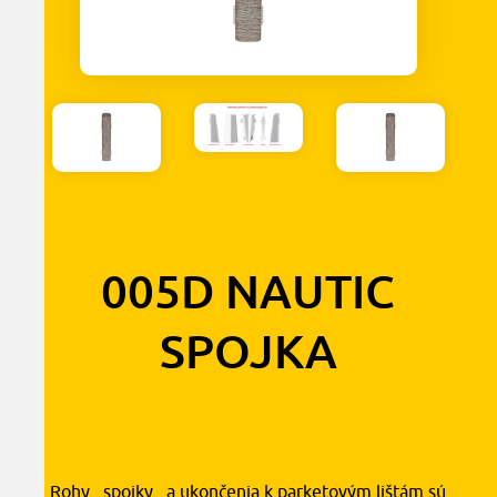
005D NAUTIC
SPOJKA
1,30
€
s DPH
Rohy , spojky , a ukončenia k parketovým lištám sú