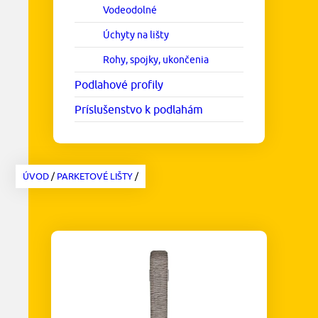
Vodeodolné
Úchyty na lišty
Rohy, spojky, ukončenia
Podlahové profily
Príslušenstvo k podlahám
ÚVOD
/
PARKETOVÉ LIŠTY
/