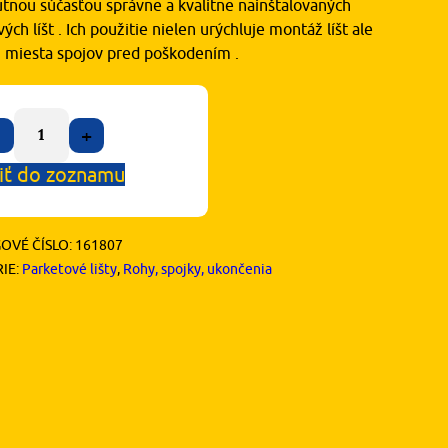
tnou súčasťou správne a kvalitne nainštalovaných
ých líšt . Ich použitie nielen urýchluje montáž líšt ale
ni miesta spojov pred poškodením .
+
iť do zoznamu
OVÉ ČÍSLO:
161807
IE:
Parketové lišty
,
Rohy, spojky, ukončenia