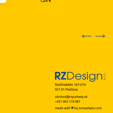
1,20
€
Radlinského 1611/14
921 01 Piešťany
obchod@rzparkety.sk
+421 905 119 087
made with
by
tomashalo.com