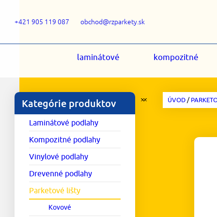
+421 905 119 087
obchod@rzparkety.sk
laminátové
kompozitné
ÚVOD
/
PARKETO
Kategórie produktov
Laminátové podlahy
Kompozitné podlahy
Vinylové podlahy
Drevenné podlahy
Parketové lišty
Kovové