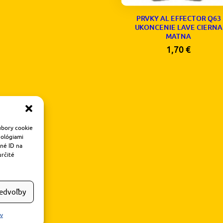
PRVKY AL EFFECTOR Q63
UKONCENIE LAVE CIERNA
MATNA
1,70
€
úbory cookie
nológiami
čné ID na
určité
redvoľby
ov