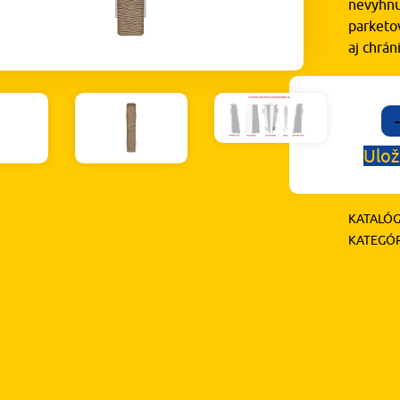
nevyhnu
parketov
aj chrá
-
Ulož
KATALÓG
KATEGÓR