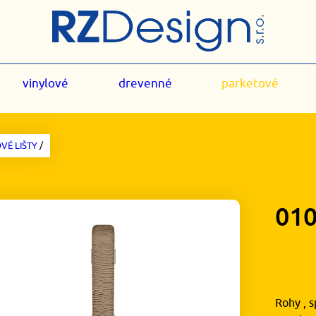
vinylové
drevenné
parketové
VÉ LIŠTY
/
01
1,
Rohy , s