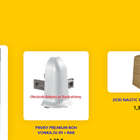
203D NAUTIC
1,
PRVKY PREMIUM ROH
VONKAJSI 89 + RAK