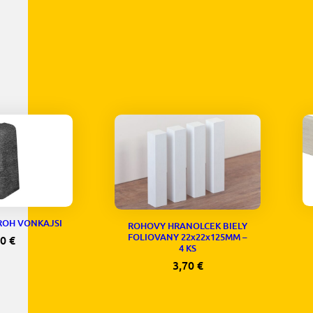
ROH VONKAJSI
ROHOVY HRANOLCEK BIELY
FOLIOVANY 22x22x125MM –
30
€
4 KS
3,70
€