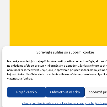
Spravujte súhlas so súbormi cookie
Na poskytovanie tých najlepších skúseností používame technológie, ako sú s
na ukladanie a/alebo prístup k informáciám o zariadení. Súhlas s týmito tech
nám umožní spracovávať údaje, ako je správanie pri prehliadaní alebo jedine
tejto stránke. Nesúhlas alebo odvolanie súhlasu môže nepriaznivo ovplyvniť 
vlastnosti a funkcie.
Prijať všetko
Odmietnuť všetko
Zobraziť p
Zásady používania súborov cookie
Zásady ochrany osobných údaj