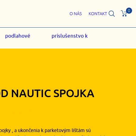
0
O NÁS
KONTAKT
podlahové
príslušenstvo k
0D NAUTIC SPOJKA
30
€
s DPH
pojky , a ukončenia k parketovým lištám sú