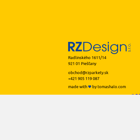
Radlinského 1611/14
921 01 Piešťany
obchod@rzparkety.sk
+421 905 119 087
made with
by
tomashalo.com
podlah
podl
podl
podl
podl
prof
li