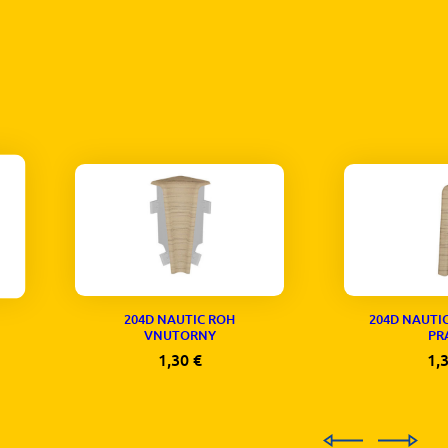
204D NAUTIC ROH
204D NAUTI
VNUTORNY
PR
1,30
€
1,