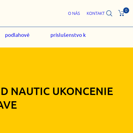
0
O NÁS
KONTAKT
podlahové
príslušenstvo k
5D NAUTIC UKONCENIE
AVE
30
€
s DPH