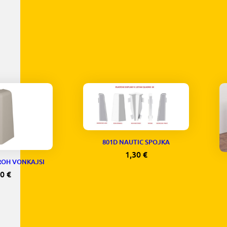
801D NAUTIC SPOJKA
1,30
€
ROH VONKAJSI
30
€