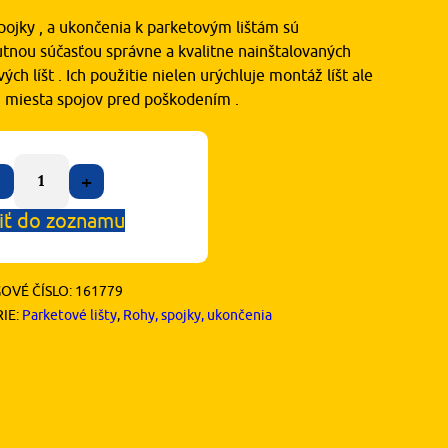
pojky , a ukončenia k parketovým lištám sú
tnou súčasťou správne a kvalitne nainštalovaných
ých líšt . Ich použitie nielen urýchluje montáž líšt ale
ni miesta spojov pred poškodením .
+
iť do zoznamu
OVÉ ČÍSLO:
161779
IE:
Parketové lišty
,
Rohy, spojky, ukončenia