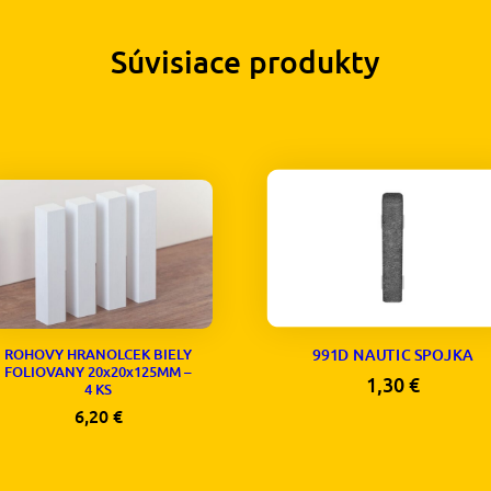
Súvisiace produkty
ROHOVY HRANOLCEK BIELY
991D NAUTIC SPOJKA
FOLIOVANY 20x20x125MM –
1,30
€
4 KS
6,20
€