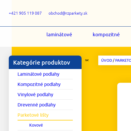
+421 905 119 087
obchod@rzparkety.sk
laminátové
kompozitné
ÚVOD
/
PARKETO
Kategórie produktov
Laminátové podlahy
Kompozitné podlahy
Vinylové podlahy
Drevenné podlahy
Parketové lišty
Kovové