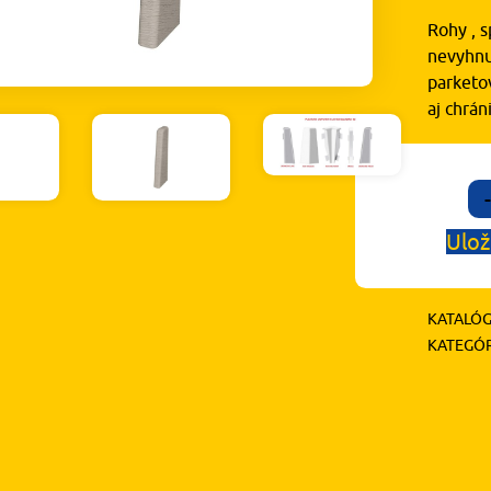
Rohy , s
nevyhnu
parketov
aj chrá
-
Ulož
KATALÓG
KATEGÓR