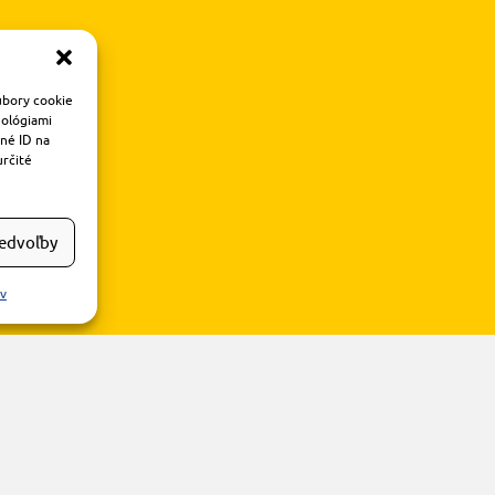
úbory cookie
nológiami
čné ID na
určité
redvoľby
ov