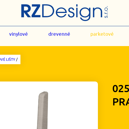
vinylové
drevenné
parketové
VÉ LIŠTY
/
02
PR
1,