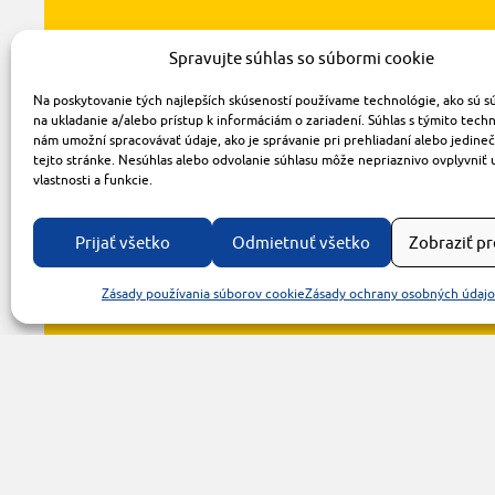
Spravujte súhlas so súbormi cookie
Na poskytovanie tých najlepších skúseností používame technológie, ako sú s
na ukladanie a/alebo prístup k informáciám o zariadení. Súhlas s týmito tech
nám umožní spracovávať údaje, ako je správanie pri prehliadaní alebo jedine
tejto stránke. Nesúhlas alebo odvolanie súhlasu môže nepriaznivo ovplyvniť 
vlastnosti a funkcie.
Prijať všetko
Odmietnuť všetko
Zobraziť p
Zásady používania súborov cookie
Zásady ochrany osobných údaj