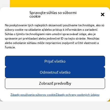
Spravujte súhlas so súbormi
cookie
Radlinského 1611/14
Na poskytovanie tých najlepších skúseností používame technológie, ako sú
921 01 Piešťany
súbory cookie na ukladanie a/alebo prístup k informáciám o zariadení.
Súhlas s týmito technológiami nám umožní spracovávať údaje, ako je
obchod@rzparkety.sk
správanie pri prehliadaní alebo jedinečné ID na tejto stránke. Nesúhlas
+421 905 119 087
alebo odvolanie súhlasu môže nepriaznivo ovplyvniť určité vlastnosti a
made with
by
tomashalo.com
funkcie.
Prijať všetko
Odmietnuť všetko
Zobraziť predvoľby
Zásady používania súborov cookie
Zásady ochrany osobných údajov