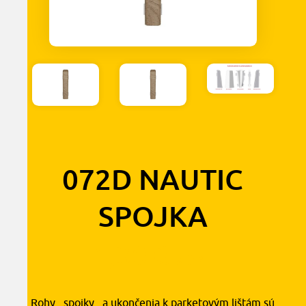
072D NAUTIC
SPOJKA
1,30
€
s DPH
Rohy , spojky , a ukončenia k parketovým lištám sú