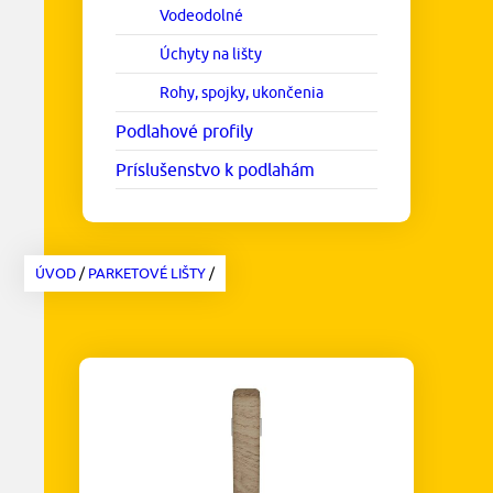
Vodeodolné
Úchyty na lišty
Rohy, spojky, ukončenia
Podlahové profily
Príslušenstvo k podlahám
ÚVOD
/
PARKETOVÉ LIŠTY
/