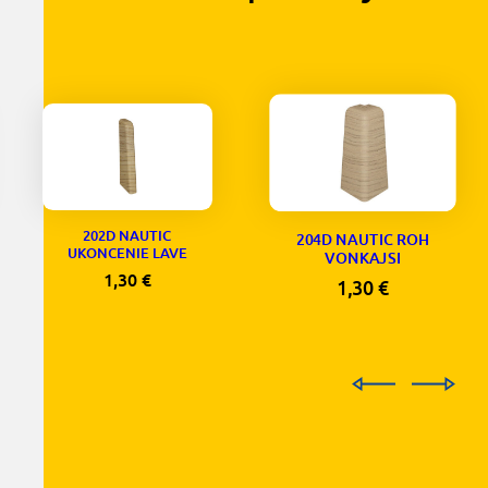
202D NAUTIC
204D NAUTIC ROH
UKONCENIE LAVE
VONKAJSI
1,30
€
1,30
€