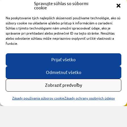
Spravujte súhlas so súbormi
cookie
Radlinského 1611/14
Na poskytovanie tých najlepších skúseností používame technológie, ako sú
921 01 Piešťany
súbory cookie na ukladanie a/alebo prístup k informáciám o zariadení.
Súhlas s týmito technológiami nám umožní spracovávať údaje, ako je
obchod@rzparkety.sk
správanie pri prehliadaní alebo jedinečné ID na tejto stránke. Nesúhlas
+421 905 119 087
alebo odvolanie súhlasu môže nepriaznivo ovplyvniť určité vlastnosti a
made with
by
tomashalo.com
funkcie.
Prijať všetko
Odmietnuť všetko
Zobraziť predvoľby
Zásady používania súborov cookie
Zásady ochrany osobných údajov