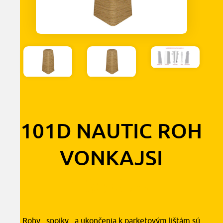
101D NAUTIC ROH
VONKAJSI
1,30
€
s DPH
Rohy , spojky , a ukončenia k parketovým lištám sú