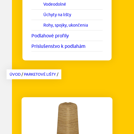
Vodeodolné
Úchyty na lišty
Rohy, spojky, ukončenia
Podlahové profily
Príslušenstvo k podlahám
ÚVOD
/
PARKETOVÉ LIŠTY
/