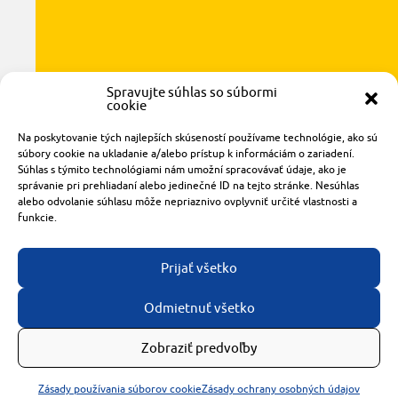
Spravujte súhlas so súbormi
cookie
Radlinského 1611/14
Na poskytovanie tých najlepších skúseností používame technológie, ako sú
921 01 Piešťany
súbory cookie na ukladanie a/alebo prístup k informáciám o zariadení.
Súhlas s týmito technológiami nám umožní spracovávať údaje, ako je
obchod@rzparkety.sk
správanie pri prehliadaní alebo jedinečné ID na tejto stránke. Nesúhlas
+421 905 119 087
alebo odvolanie súhlasu môže nepriaznivo ovplyvniť určité vlastnosti a
made with
by
tomashalo.com
funkcie.
Prijať všetko
Odmietnuť všetko
Zobraziť predvoľby
Zásady používania súborov cookie
Zásady ochrany osobných údajov