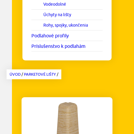
Vodeodolné
Úchyty na lišty
Rohy, spojky, ukončenia
Podlahové profily
Príslušenstvo k podlahám
ÚVOD
/
PARKETOVÉ LIŠTY
/