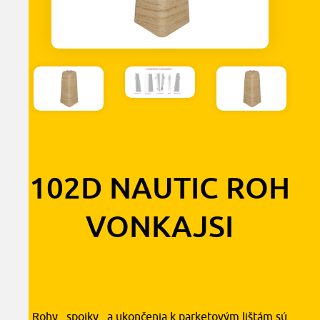
102D NAUTIC ROH
VONKAJSI
1,30
€
s DPH
Rohy , spojky , a ukončenia k parketovým lištám sú