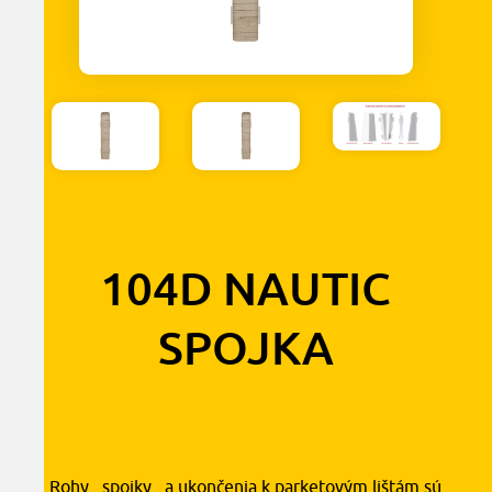
104D NAUTIC
SPOJKA
1,30
€
s DPH
Rohy , spojky , a ukončenia k parketovým lištám sú