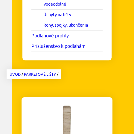
Vodeodolné
Úchyty na lišty
Rohy, spojky, ukončenia
Podlahové profily
Príslušenstvo k podlahám
ÚVOD
/
PARKETOVÉ LIŠTY
/