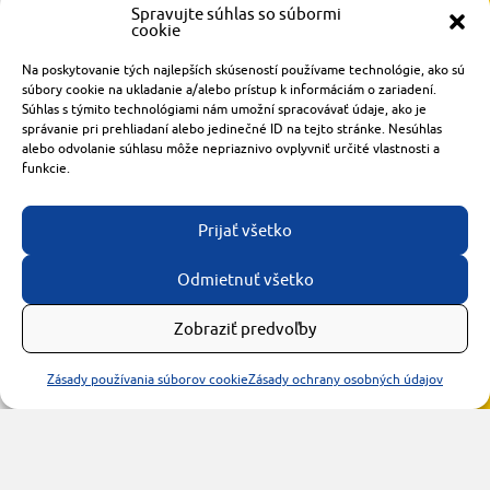
Spravujte súhlas so súbormi
cookie
Radlinského 1611/14
Na poskytovanie tých najlepších skúseností používame technológie, ako sú
921 01 Piešťany
súbory cookie na ukladanie a/alebo prístup k informáciám o zariadení.
Súhlas s týmito technológiami nám umožní spracovávať údaje, ako je
obchod@rzparkety.sk
správanie pri prehliadaní alebo jedinečné ID na tejto stránke. Nesúhlas
+421 905 119 087
alebo odvolanie súhlasu môže nepriaznivo ovplyvniť určité vlastnosti a
made with
by
tomashalo.com
funkcie.
Prijať všetko
Odmietnuť všetko
Zobraziť predvoľby
Zásady používania súborov cookie
Zásady ochrany osobných údajov