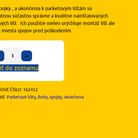
pojky , a ukončenia k parketovým lištám sú
tnou súčasťou správne a kvalitne nainštalovaných
ých líšt . Ich použitie nielen urýchluje montáž líšt ale
ni miesta spojov pred poškodením .
+
iť do zoznamu
OVÉ ČÍSLO:
162452
IE:
Parketové lišty
,
Rohy, spojky, ukončenia