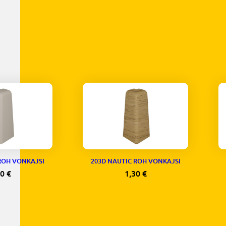
ROH VONKAJSI
203D NAUTIC ROH VONKAJSI
30
€
1,30
€