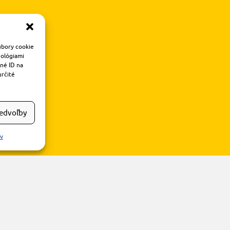
úbory cookie
nológiami
čné ID na
určité
redvoľby
ov