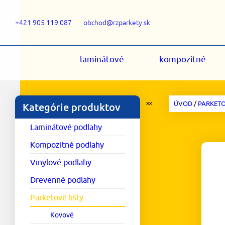
+421 905 119 087
obchod@rzparkety.sk
laminátové
kompozitné
ÚVOD
/
PARKETO
Kategórie produktov
Laminátové podlahy
Kompozitné podlahy
Vinylové podlahy
Drevenné podlahy
Parketové lišty
Kovové