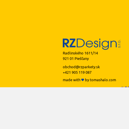
Radlinského 1611/14
921 01 Piešťany
obchod@rzparkety.sk
+421 905 119 087
made with
by
tomashalo.com
podlah
podl
podl
podl
podl
prof
li