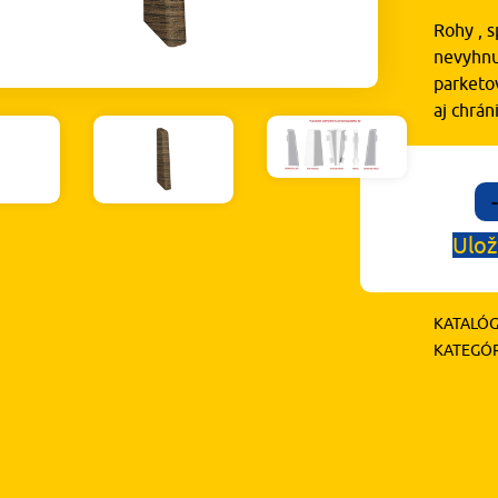
Rohy , s
nevyhnu
parketov
aj chrá
-
Ulož
KATALÓG
KATEGÓR