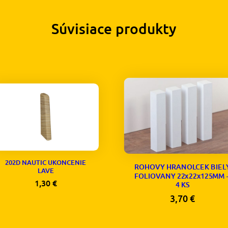
Súvisiace produkty
202D NAUTIC UKONCENIE
ROHOVY HRANOLCEK BIEL
LAVE
FOLIOVANY 22x22x125MM 
1,30
€
4 KS
3,70
€