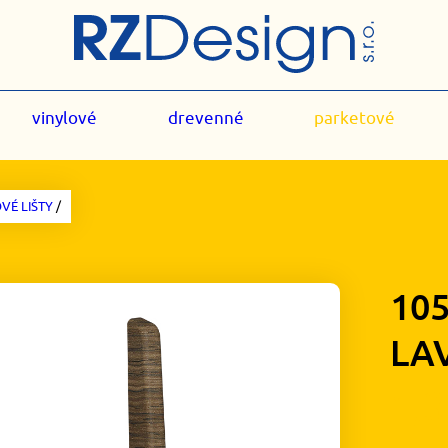
vinylové
drevenné
parketové
VÉ LIŠTY
/
10
LA
1,