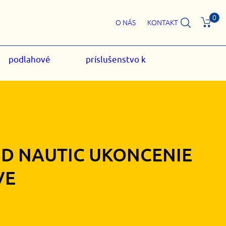
0
O NÁS
KONTAKT
podlahové
príslušenstvo k
5D NAUTIC UKONCENIE
VE
30
€
s DPH