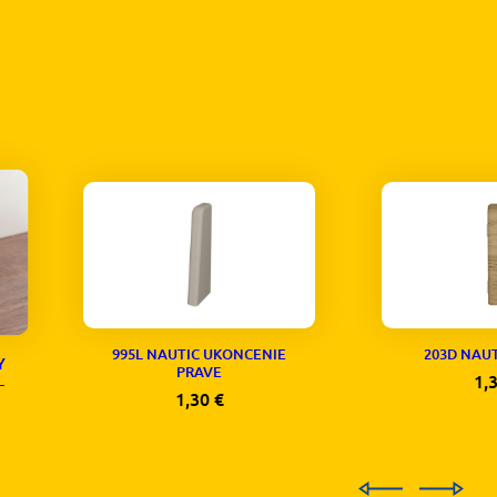
995L NAUTIC UKONCENIE
203D NAU
Y
PRAVE
1,
–
1,30
€