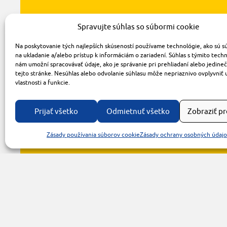
Spravujte súhlas so súbormi cookie
Na poskytovanie tých najlepších skúseností používame technológie, ako sú s
na ukladanie a/alebo prístup k informáciám o zariadení. Súhlas s týmito tech
nám umožní spracovávať údaje, ako je správanie pri prehliadaní alebo jedine
tejto stránke. Nesúhlas alebo odvolanie súhlasu môže nepriaznivo ovplyvniť 
vlastnosti a funkcie.
Prijať všetko
Odmietnuť všetko
Zobraziť p
Zásady používania súborov cookie
Zásady ochrany osobných údaj