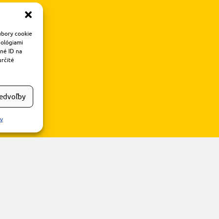
úbory cookie
nológiami
čné ID na
určité
redvoľby
ov