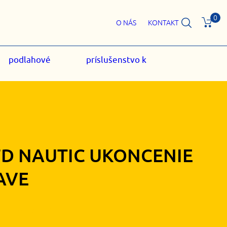
0
O NÁS
KONTAKT
podlahové
príslušenstvo k
7D NAUTIC UKONCENIE
AVE
30
€
s DPH