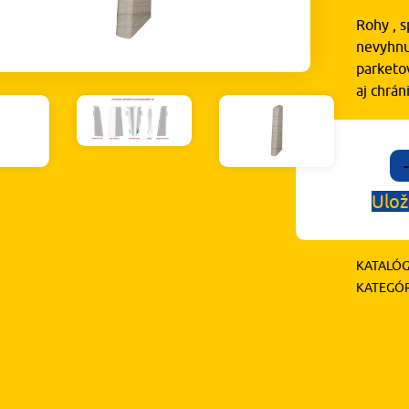
Rohy , s
nevyhnu
parketov
aj chrá
-
Ulož
KATALÓG
KATEGÓR