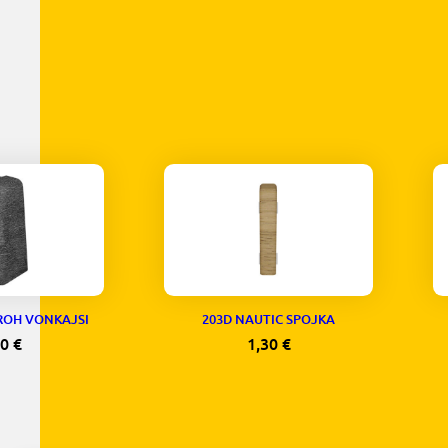
ROH VONKAJSI
203D NAUTIC SPOJKA
30
€
1,30
€