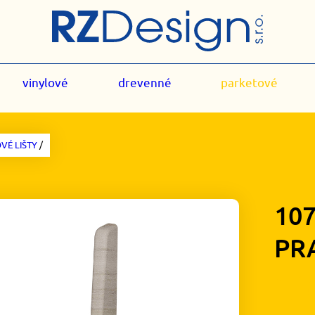
vinylové
drevenné
parketové
VÉ LIŠTY
/
10
PR
1,