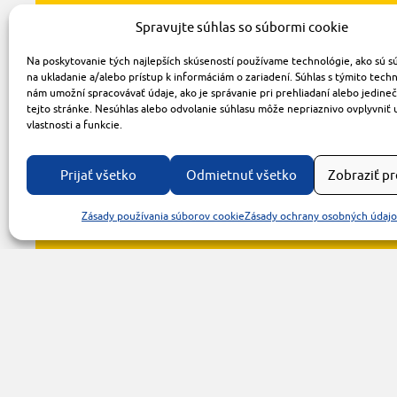
Spravujte súhlas so súbormi cookie
Na poskytovanie tých najlepších skúseností používame technológie, ako sú s
na ukladanie a/alebo prístup k informáciám o zariadení. Súhlas s týmito tech
nám umožní spracovávať údaje, ako je správanie pri prehliadaní alebo jedine
tejto stránke. Nesúhlas alebo odvolanie súhlasu môže nepriaznivo ovplyvniť 
vlastnosti a funkcie.
Prijať všetko
Odmietnuť všetko
Zobraziť p
Zásady používania súborov cookie
Zásady ochrany osobných údaj