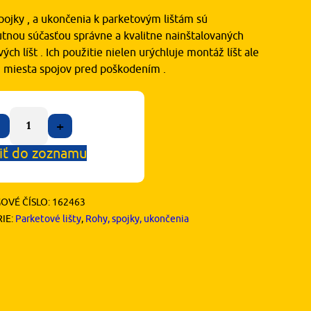
pojky , a ukončenia k parketovým lištám sú
tnou súčasťou správne a kvalitne nainštalovaných
ých líšt . Ich použitie nielen urýchluje montáž líšt ale
ni miesta spojov pred poškodením .
+
iť do zoznamu
OVÉ ČÍSLO:
162463
IE:
Parketové lišty
,
Rohy, spojky, ukončenia