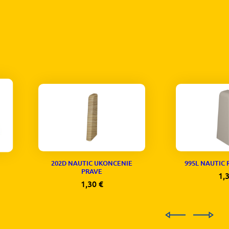
202D NAUTIC UKONCENIE
995L NAUTIC
PRAVE
1,
1,30
€