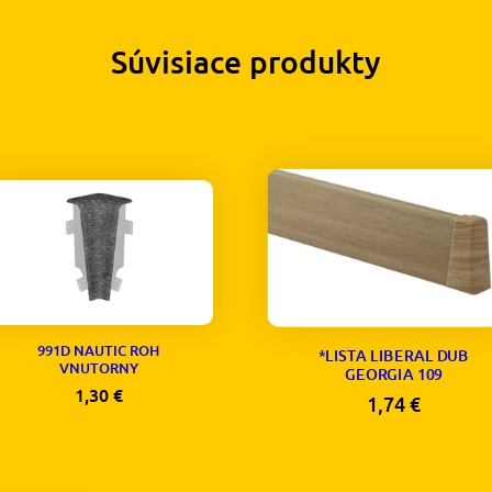
Súvisiace produkty
991D NAUTIC ROH
*LISTA LIBERAL DUB
VNUTORNY
GEORGIA 109
1,30
€
1,74
€