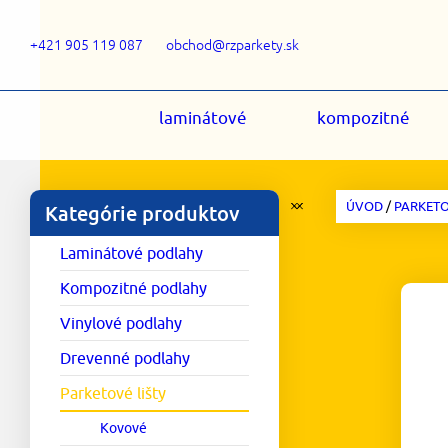
+421 905 119 087
obchod@rzparkety.sk
laminátové
kompozitné
ÚVOD
/
PARKETO
Kategórie produktov
Laminátové podlahy
Kompozitné podlahy
Vinylové podlahy
Drevenné podlahy
Parketové lišty
Kovové