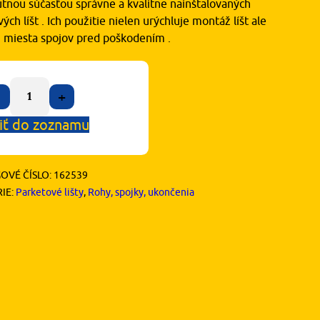
tnou súčasťou správne a kvalitne nainštalovaných
ých líšt . Ich použitie nielen urýchluje montáž líšt ale
ni miesta spojov pred poškodením .
+
iť do zoznamu
OVÉ ČÍSLO:
162539
IE:
Parketové lišty
,
Rohy, spojky, ukončenia