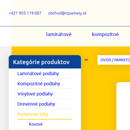
+421 905 119 087
obchod@rzparkety.sk
laminátové
kompozitné
ÚVOD
/
PARKETO
Kategórie produktov
Laminátové podlahy
Kompozitné podlahy
Vinylové podlahy
Drevenné podlahy
Parketové lišty
Kovové