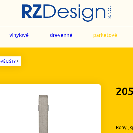
vinylové
drevenné
parketové
VÉ LIŠTY
/
20
1,
Rohy , s