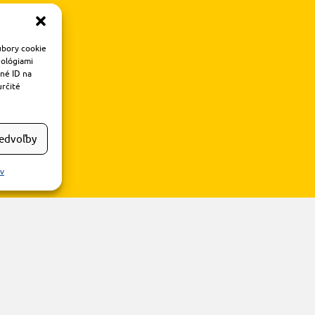
úbory cookie
nológiami
čné ID na
určité
redvoľby
ov