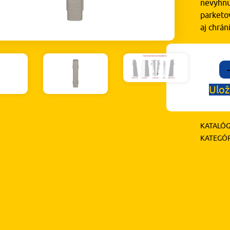
nevyhnu
parketov
aj chrá
-
Ulož
KATALÓG
KATEGÓR