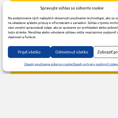
Spravujte súhlas so súbormi cookie
Na poskytovanie tých najlepších skúseností používame technológie, ako sú s
na ukladanie a/alebo prístup k informáciám o zariadení. Súhlas s týmito tech
nám umožní spracovávať údaje, ako je správanie pri prehliadaní alebo jedine
tejto stránke. Nesúhlas alebo odvolanie súhlasu môže nepriaznivo ovplyvniť 
vlastnosti a funkcie.
Prijať všetko
Odmietnuť všetko
Zobraziť p
Zásady používania súborov cookie
Zásady ochrany osobných údaj