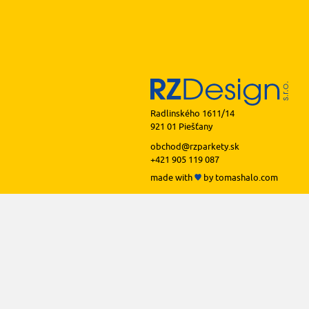
Radlinského 1611/14
921 01 Piešťany
obchod@rzparkety.sk
+421 905 119 087
made with
by
tomashalo.com
podlah
podl
podl
podl
podl
prof
li