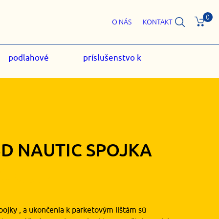
0
O NÁS
KONTAKT
podlahové
príslušenstvo k
5D NAUTIC SPOJKA
30
€
s DPH
pojky , a ukončenia k parketovým lištám sú