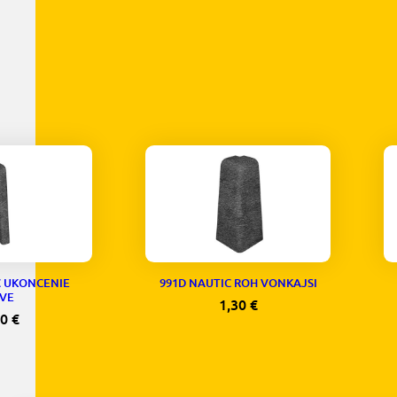
C UKONCENIE
991D NAUTIC ROH VONKAJSI
VE
1,30
€
30
€