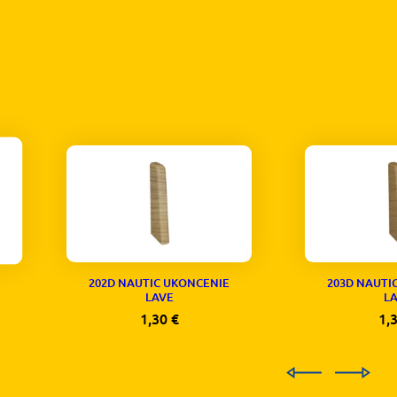
202D NAUTIC UKONCENIE
203D NAUTI
LAVE
L
1,30
€
1,