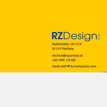
Radlinského 1611/14
921 01 Piešťany
obchod@rzparkety.sk
+421 905 119 087
made with
by
tomashalo.com
podlah
podl
podl
podl
podl
prof
li