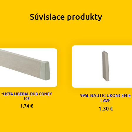
Súvisiace produkty
*LISTA LIBERAL DUB CONEY
995L NAUTIC UKONCENIE
105
LAVE
1,74
€
1,30
€