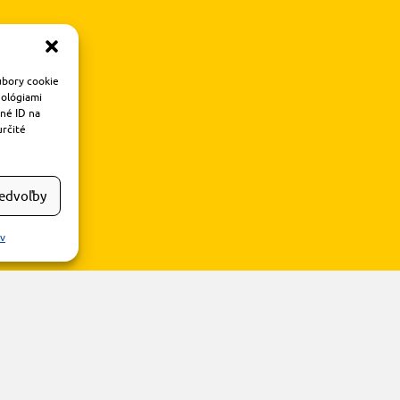
úbory cookie
nológiami
čné ID na
určité
redvoľby
ov