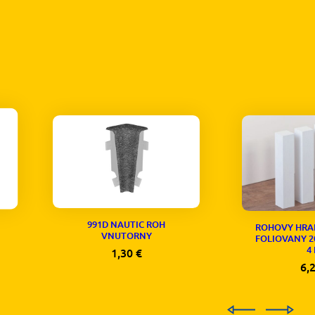
991D NAUTIC ROH
ROHOVY HRA
VNUTORNY
FOLIOVANY 2
4
1,30
€
6,