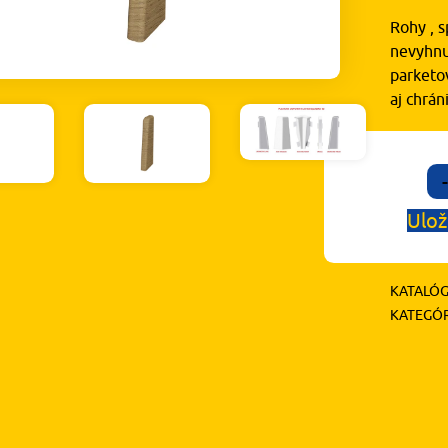
Rohy , s
nevyhnu
parketov
aj chrá
-
Ulož
KATALÓG
KATEGÓR