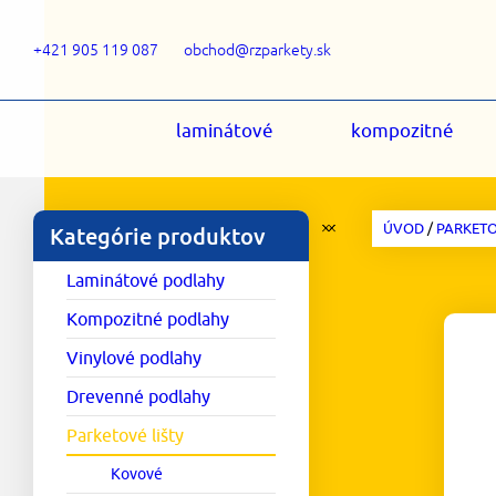
+421 905 119 087
obchod@rzparkety.sk
laminátové
kompozitné
ÚVOD
/
PARKETO
Kategórie produktov
Laminátové podlahy
Kompozitné podlahy
Vinylové podlahy
Drevenné podlahy
Parketové lišty
Kovové