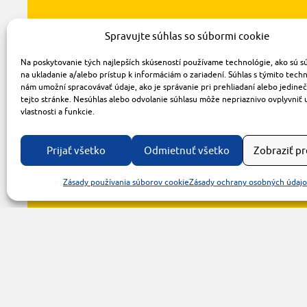
Spravujte súhlas so súbormi cookie
Na poskytovanie tých najlepších skúseností používame technológie, ako sú s
na ukladanie a/alebo prístup k informáciám o zariadení. Súhlas s týmito tech
nám umožní spracovávať údaje, ako je správanie pri prehliadaní alebo jedine
tejto stránke. Nesúhlas alebo odvolanie súhlasu môže nepriaznivo ovplyvniť 
vlastnosti a funkcie.
Prijať všetko
Odmietnuť všetko
Zobraziť p
Zásady používania súborov cookie
Zásady ochrany osobných údaj