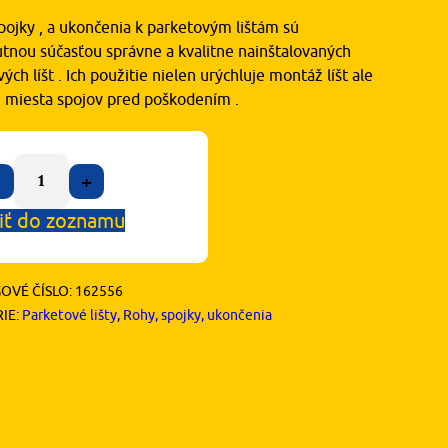
pojky , a ukončenia k parketovým lištám sú
tnou súčasťou správne a kvalitne nainštalovaných
ých líšt . Ich použitie nielen urýchluje montáž líšt ale
ni miesta spojov pred poškodením .
+
iť do zoznamu
OVÉ ČÍSLO:
162556
IE:
Parketové lišty
,
Rohy, spojky, ukončenia