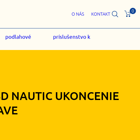
0
O NÁS
KONTAKT
podlahové
príslušenstvo k
8D NAUTIC UKONCENIE
AVE
30
€
s DPH