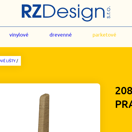
vinylové
drevenné
parketové
VÉ LIŠTY
/
20
PR
1,