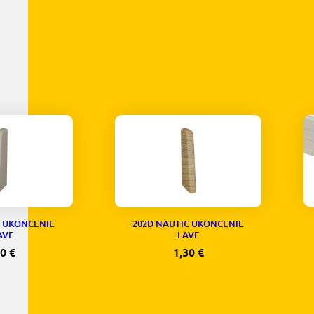
C UKONCENIE
202D NAUTIC UKONCENIE
AVE
LAVE
30
€
1,30
€