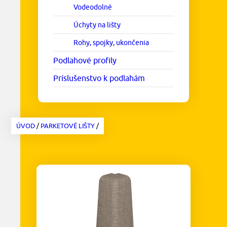
Vodeodolné
Úchyty na lišty
Rohy, spojky, ukončenia
Podlahové profily
Príslušenstvo k podlahám
ÚVOD
/
PARKETOVÉ LIŠTY
/