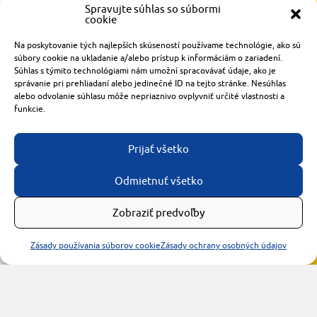
Spravujte súhlas so súbormi
cookie
Radlinského 1611/14
Na poskytovanie tých najlepších skúseností používame technológie, ako sú
921 01 Piešťany
súbory cookie na ukladanie a/alebo prístup k informáciám o zariadení.
Súhlas s týmito technológiami nám umožní spracovávať údaje, ako je
obchod@rzparkety.sk
správanie pri prehliadaní alebo jedinečné ID na tejto stránke. Nesúhlas
+421 905 119 087
alebo odvolanie súhlasu môže nepriaznivo ovplyvniť určité vlastnosti a
made with
by
tomashalo.com
funkcie.
Prijať všetko
Odmietnuť všetko
Zobraziť predvoľby
Zásady používania súborov cookie
Zásady ochrany osobných údajov