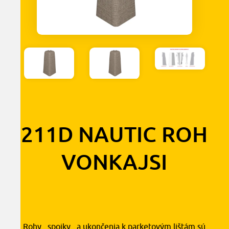
211D NAUTIC ROH
VONKAJSI
1,30
€
s DPH
Rohy , spojky , a ukončenia k parketovým lištám sú