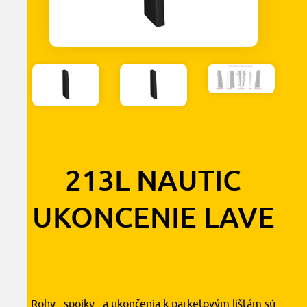
213L NAUTIC
UKONCENIE LAVE
1,30
€
s DPH
Rohy , spojky , a ukončenia k parketovým lištám sú