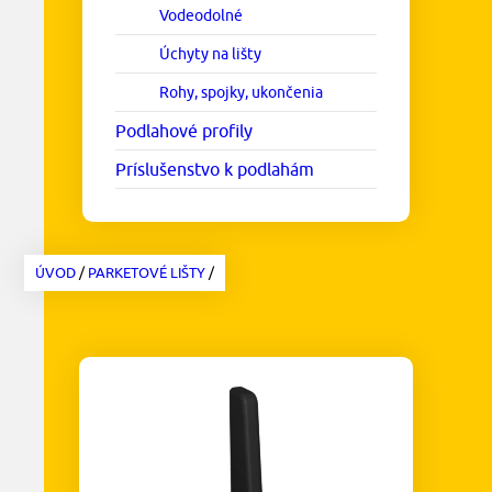
Vodeodolné
Úchyty na lišty
Rohy, spojky, ukončenia
Podlahové profily
Príslušenstvo k podlahám
ÚVOD
/
PARKETOVÉ LIŠTY
/