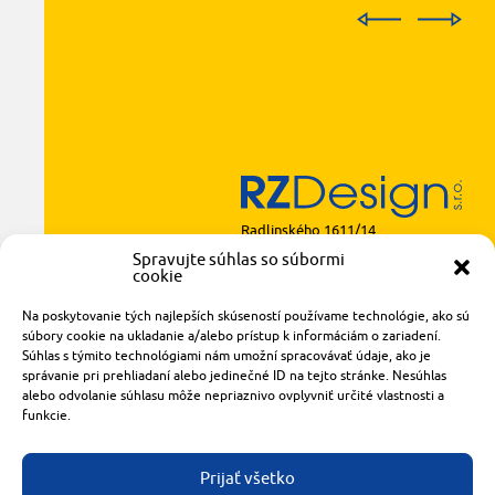
Radlinského 1611/14
921 01 Piešťany
Spravujte súhlas so súbormi
cookie
obchod@rzparkety.sk
+421 905 119 087
Na poskytovanie tých najlepších skúseností používame technológie, ako sú
made with
by
tomashalo.com
súbory cookie na ukladanie a/alebo prístup k informáciám o zariadení.
Súhlas s týmito technológiami nám umožní spracovávať údaje, ako je
správanie pri prehliadaní alebo jedinečné ID na tejto stránke. Nesúhlas
alebo odvolanie súhlasu môže nepriaznivo ovplyvniť určité vlastnosti a
funkcie.
Prijať všetko