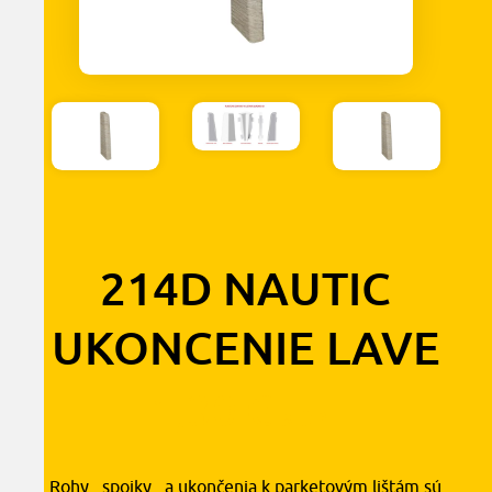
214D NAUTIC
UKONCENIE LAVE
1,30
€
s DPH
Rohy , spojky , a ukončenia k parketovým lištám sú