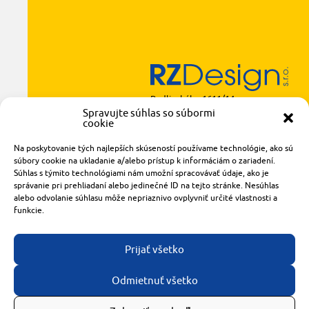
Radlinského 1611/14
921 01 Piešťany
Spravujte súhlas so súbormi
cookie
obchod@rzparkety.sk
+421 905 119 087
Na poskytovanie tých najlepších skúseností používame technológie, ako sú
súbory cookie na ukladanie a/alebo prístup k informáciám o zariadení.
made with
by
tomashalo.com
Súhlas s týmito technológiami nám umožní spracovávať údaje, ako je
správanie pri prehliadaní alebo jedinečné ID na tejto stránke. Nesúhlas
alebo odvolanie súhlasu môže nepriaznivo ovplyvniť určité vlastnosti a
funkcie.
Prijať všetko
Odmietnuť všetko