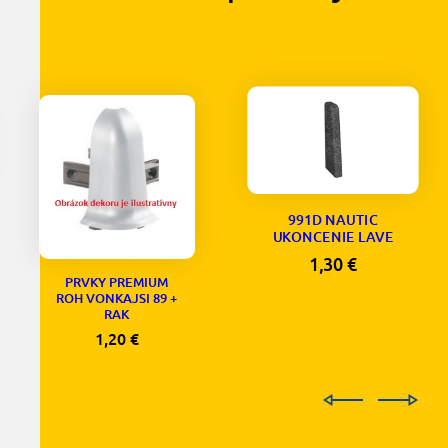
991D NAUTIC
UKONCENIE LAVE
1,30
€
PRVKY PREMIUM
ROH VONKAJSI 89 +
RAK
1,20
€