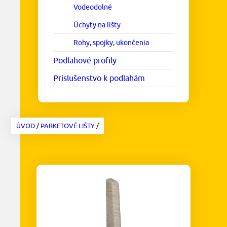
Vodeodolné
Úchyty na lišty
Rohy, spojky, ukončenia
Podlahové profily
Príslušenstvo k podlahám
ÚVOD
/
PARKETOVÉ LIŠTY
/