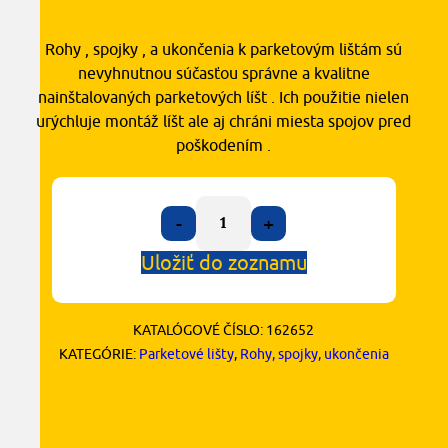
Rohy , spojky , a ukončenia k parketovým lištám sú
nevyhnutnou súčasťou správne a kvalitne
nainštalovaných parketových líšt . Ich použitie nielen
urýchluje montáž líšt ale aj chráni miesta spojov pred
poškodením .
-
+
Uložiť do zoznamu
KATALÓGOVÉ ČÍSLO:
162652
KATEGÓRIE:
Parketové lišty
,
Rohy, spojky, ukončenia