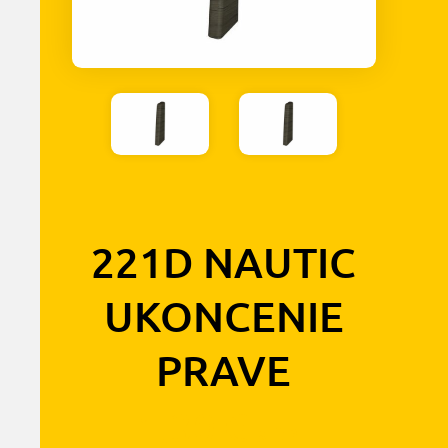
221D NAUTIC
UKONCENIE
PRAVE
1,30
€
s DPH