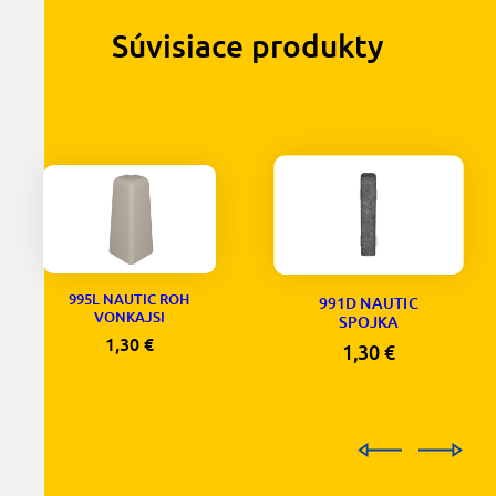
Súvisiace produkty
995L NAUTIC ROH
991D NAUTIC
VONKAJSI
SPOJKA
1,30
€
1,30
€