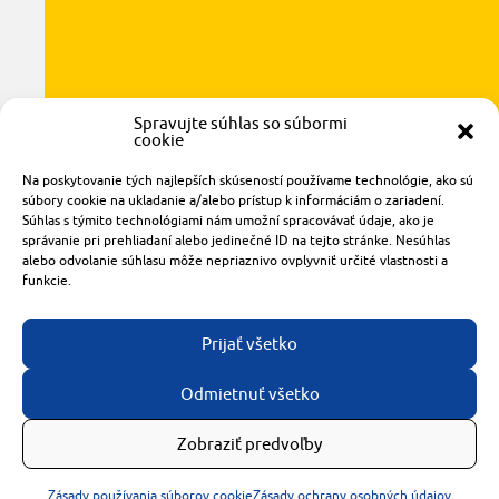
Spravujte súhlas so súbormi
cookie
Radlinského 1611/14
Na poskytovanie tých najlepších skúseností používame technológie, ako sú
921 01 Piešťany
súbory cookie na ukladanie a/alebo prístup k informáciám o zariadení.
obchod@rzparkety.sk
Súhlas s týmito technológiami nám umožní spracovávať údaje, ako je
správanie pri prehliadaní alebo jedinečné ID na tejto stránke. Nesúhlas
+421 905 119 087
alebo odvolanie súhlasu môže nepriaznivo ovplyvniť určité vlastnosti a
made with
by
tomashalo.com
funkcie.
Prijať všetko
Odmietnuť všetko
Zobraziť predvoľby
Zásady používania súborov cookie
Zásady ochrany osobných údajov