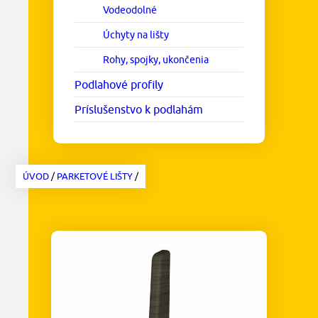
Vodeodolné
Úchyty na lišty
Rohy, spojky, ukončenia
Podlahové profily
Príslušenstvo k podlahám
ÚVOD
/
PARKETOVÉ LIŠTY
/