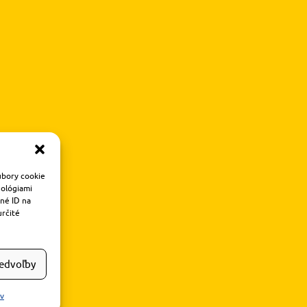
úbory cookie
nológiami
čné ID na
určité
redvoľby
ov