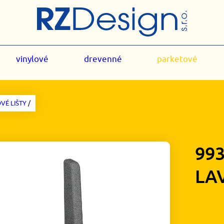
vinylové
drevenné
parketové
VÉ LIŠTY
/
99
LA
1,