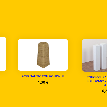
203D NAUTIC ROH VONKAJSI
ROHOVY HRA
FOLIOVANY 2
1,30
€
4
6,