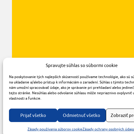
Spravujte súhlas so súbormi cookie
Na poskytovanie tých najlepších skúseností používame technológie, ako sú s
na ukladanie a/alebo prístup k informáciám o zariadení. Súhlas s týmito tech
nám umožní spracovávať údaje, ako je správanie pri prehliadaní alebo jedine
tejto stránke. Nesúhlas alebo odvolanie súhlasu môže nepriaznivo ovplyvniť 
vlastnosti a funkcie.
Prijať všetko
Odmietnuť všetko
Zobraziť p
Zásady používania súborov cookie
Zásady ochrany osobných údaj