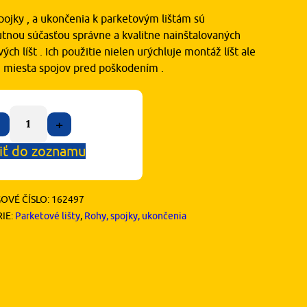
pojky , a ukončenia k parketovým lištám sú
tnou súčasťou správne a kvalitne nainštalovaných
ých líšt . Ich použitie nielen urýchluje montáž líšt ale
ni miesta spojov pred poškodením .
+
iť do zoznamu
OVÉ ČÍSLO:
162497
IE:
Parketové lišty
,
Rohy, spojky, ukončenia