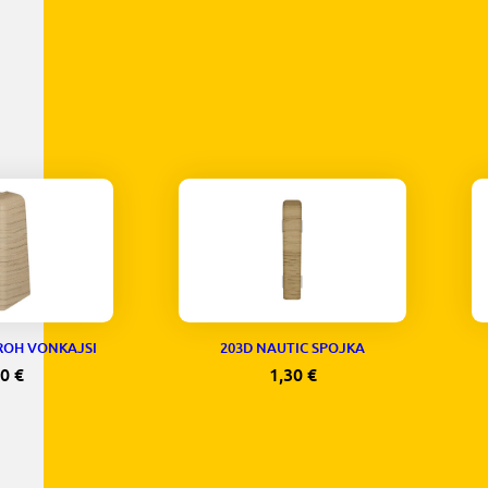
ROH VONKAJSI
203D NAUTIC SPOJKA
30
€
1,30
€