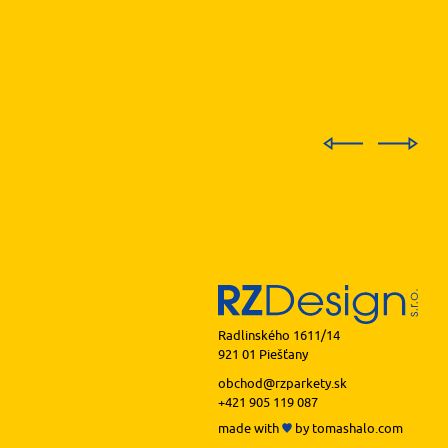
Radlinského 1611/14
921 01 Piešťany
obchod@rzparkety.sk
+421 905 119 087
made with
by
tomashalo.com