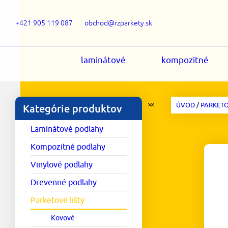
+421 905 119 087
obchod@rzparkety.sk
laminátové
kompozitné
ÚVOD
/
PARKETO
Kategórie produktov
Laminátové podlahy
Kompozitné podlahy
Vinylové podlahy
Drevenné podlahy
Parketové lišty
Kovové