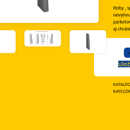
Rohy , s
nevyhnu
parketov
aj chrá
-
Ulož
KATALÓG
KATEGÓR