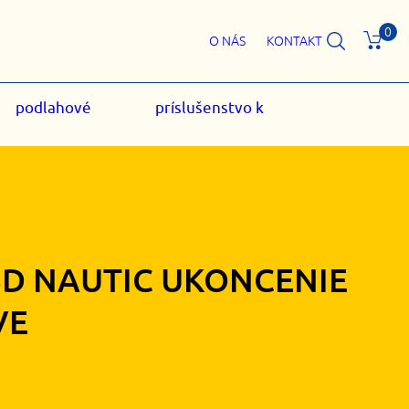
0
O NÁS
KONTAKT
podlahové
príslušenstvo k
3D NAUTIC UKONCENIE
VE
30
€
s DPH