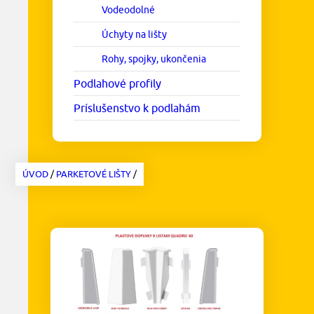
Vodeodolné
Úchyty na lišty
Rohy, spojky, ukončenia
Podlahové profily
Príslušenstvo k podlahám
ÚVOD
/
PARKETOVÉ LIŠTY
/