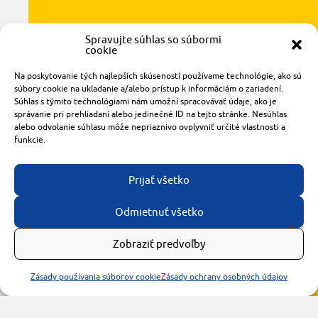
Spravujte súhlas so súbormi
cookie
Radlinského 1611/14
Na poskytovanie tých najlepších skúseností používame technológie, ako sú
921 01 Piešťany
súbory cookie na ukladanie a/alebo prístup k informáciám o zariadení.
Súhlas s týmito technológiami nám umožní spracovávať údaje, ako je
obchod@rzparkety.sk
správanie pri prehliadaní alebo jedinečné ID na tejto stránke. Nesúhlas
+421 905 119 087
alebo odvolanie súhlasu môže nepriaznivo ovplyvniť určité vlastnosti a
made with
by
tomashalo.com
funkcie.
Prijať všetko
Odmietnuť všetko
Zobraziť predvoľby
Zásady používania súborov cookie
Zásady ochrany osobných údajov