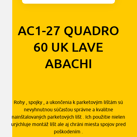
AC1-27 QUADRO
60 UK LAVE
ABACHI
1,30
€
s DPH
Rohy , spojky , a ukončenia k parketovým lištám sú
nevyhnutnou súčasťou správne a kvalitne
nainštalovaných parketových líšt . Ich použitie nielen
urýchluje montáž líšt ale aj chráni miesta spojov pred
poškodením .