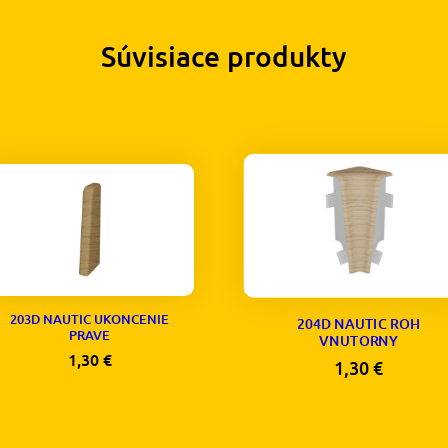
Súvisiace produkty
203D NAUTIC UKONCENIE
204D NAUTIC ROH
PRAVE
VNUTORNY
1,30
€
1,30
€