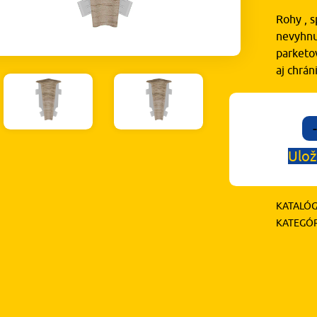
Rohy , s
nevyhnu
parketov
aj chrá
-
Ulož
KATALÓG
KATEGÓR