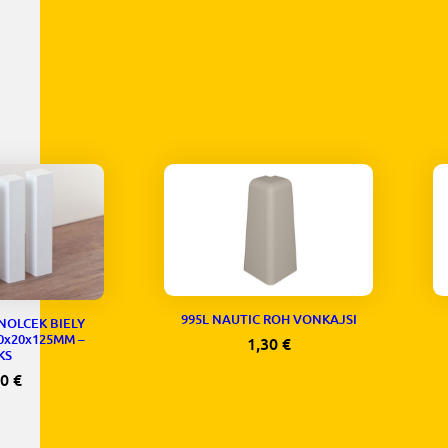
995L NAUTIC ROH VONKAJSI
OLCEK BIELY
0x20x125MM –
1,30
€
KS
20
€