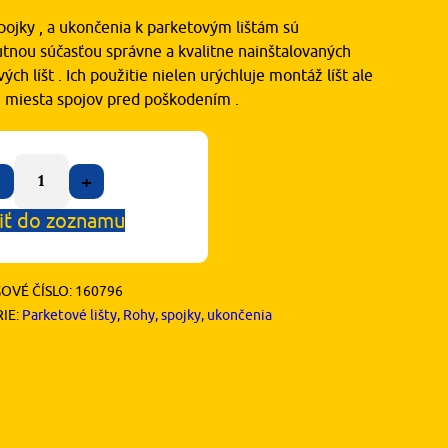
pojky , a ukončenia k parketovým lištám sú
tnou súčasťou správne a kvalitne nainštalovaných
ých líšt . Ich použitie nielen urýchluje montáž líšt ale
ni miesta spojov pred poškodením .
+
iť do zoznamu
OVÉ ČÍSLO:
160796
IE:
Parketové lišty
,
Rohy, spojky, ukončenia