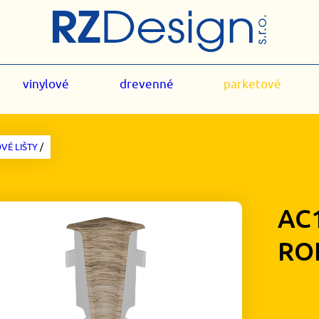
vinylové
drevenné
parketové
VÉ LIŠTY
/
AC
RO
1,