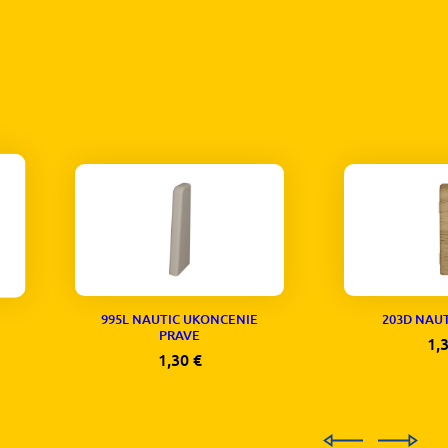
995L NAUTIC UKONCENIE
203D NAU
PRAVE
1,
1,30
€