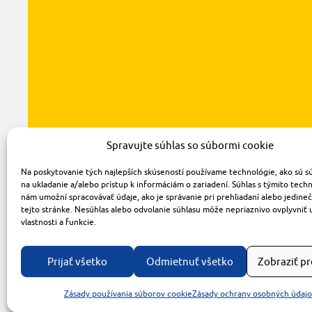
Spravujte súhlas so súbormi cookie
Na poskytovanie tých najlepších skúseností používame technológie, ako sú s
na ukladanie a/alebo prístup k informáciám o zariadení. Súhlas s týmito tech
nám umožní spracovávať údaje, ako je správanie pri prehliadaní alebo jedine
tejto stránke. Nesúhlas alebo odvolanie súhlasu môže nepriaznivo ovplyvniť 
vlastnosti a funkcie.
Prijať všetko
Odmietnuť všetko
Zobraziť p
Zásady používania súborov cookie
Zásady ochrany osobných údaj