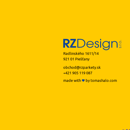
Radlinského 1611/14
921 01 Piešťany
obchod@rzparkety.sk
+421 905 119 087
made with
by
tomashalo.com