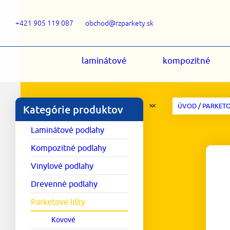
+421 905 119 087
obchod@rzparkety.sk
laminátové
kompozitné
ÚVOD
/
PARKETO
Kategórie produktov
Laminátové podlahy
Kompozitné podlahy
Vinylové podlahy
Drevenné podlahy
Parketové lišty
Kovové