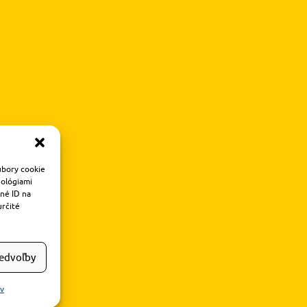
úbory cookie
nológiami
čné ID na
určité
redvoľby
ov