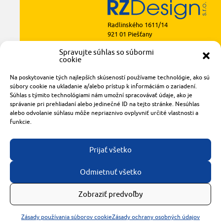
Radlinského 1611/14
921 01 Piešťany
obchod@rzparkety.sk
Spravujte súhlas so súbormi
+421 905 119 087
cookie
made with
by
tomashalo.com
Na poskytovanie tých najlepších skúseností používame technológie, ako sú
súbory cookie na ukladanie a/alebo prístup k informáciám o zariadení.
Súhlas s týmito technológiami nám umožní spracovávať údaje, ako je
správanie pri prehliadaní alebo jedinečné ID na tejto stránke. Nesúhlas
alebo odvolanie súhlasu môže nepriaznivo ovplyvniť určité vlastnosti a
funkcie.
Prijať všetko
Odmietnuť všetko
Zobraziť predvoľby
Zásady používania súborov cookie
Zásady ochrany osobných údajov