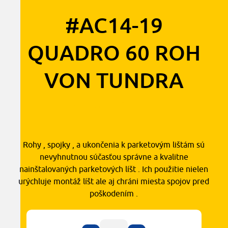
#AC14-19
QUADRO 60 ROH
VON TUNDRA
1,30
€
s DPH
Rohy , spojky , a ukončenia k parketovým lištám sú
nevyhnutnou súčasťou správne a kvalitne
nainštalovaných parketových líšt . Ich použitie nielen
urýchluje montáž líšt ale aj chráni miesta spojov pred
poškodením .