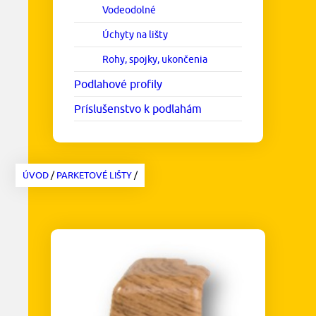
Vodeodolné
Úchyty na lišty
Rohy, spojky, ukončenia
Podlahové profily
Príslušenstvo k podlahám
ÚVOD
/
PARKETOVÉ LIŠTY
/