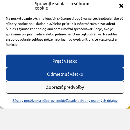
Spravujte súhlas so súbormi
cookie
Radlinského 1611/14
Na poskytovanie tých najlepších skúseností používame technológie, ako sú
921 01 Piešťany
súbory cookie na ukladanie a/alebo prístup k informáciám o zariadení.
Súhlas s týmito technológiami nám umožní spracovávať údaje, ako je
obchod@rzparkety.sk
správanie pri prehliadaní alebo jedinečné ID na tejto stránke. Nesúhlas
+421 905 119 087
alebo odvolanie súhlasu môže nepriaznivo ovplyvniť určité vlastnosti a
made with
by
tomashalo.com
funkcie.
Prijať všetko
Odmietnuť všetko
Zobraziť predvoľby
Zásady používania súborov cookie
Zásady ochrany osobných údajov