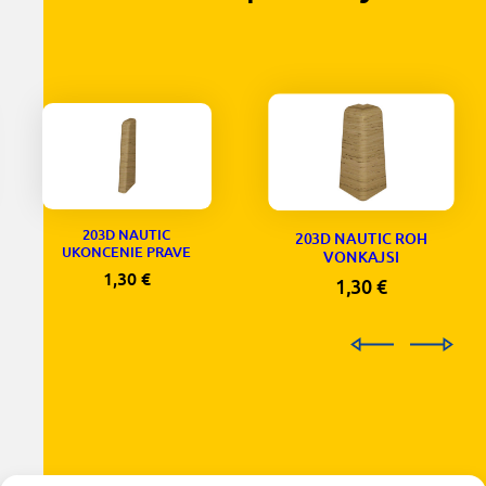
203D NAUTIC
203D NAUTIC ROH
UKONCENIE PRAVE
VONKAJSI
1,30
€
1,30
€