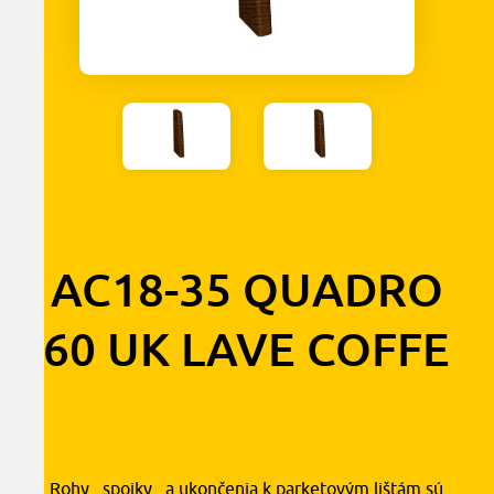
AC18-35 QUADRO
60 UK LAVE COFFE
1,30
€
s DPH
Rohy , spojky , a ukončenia k parketovým lištám sú