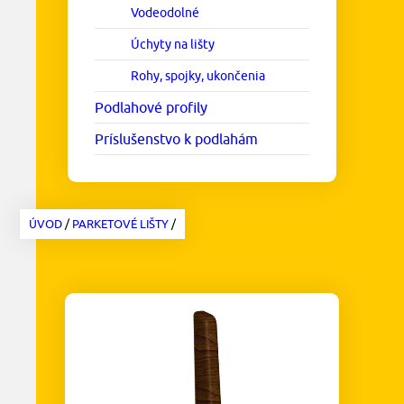
Vodeodolné
Úchyty na lišty
Rohy, spojky, ukončenia
Podlahové profily
Príslušenstvo k podlahám
ÚVOD
/
PARKETOVÉ LIŠTY
/