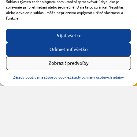
+421 905 119 087
Súhlas s týmito technológiami nám umožní spracovávať údaje, ako je
správanie pri prehliadaní alebo jedinečné ID na tejto stránke. Nesúhlas
made with
by
tomashalo.com
alebo odvolanie súhlasu môže nepriaznivo ovplyvniť určité vlastnosti a
funkcie.
Prijať všetko
Odmietnuť všetko
Zobraziť predvoľby
Zásady používania súborov cookie
Zásady ochrany osobných údajov