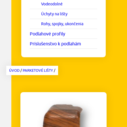
Vodeodolné
Úchyty na lišty
Rohy, spojky, ukončenia
Podlahové profily
Príslušenstvo k podlahám
ÚVOD
/
PARKETOVÉ LIŠTY
/