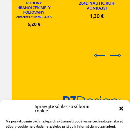
204D NAUTIC ROH
ROHOVY
HRANOLCEK BIELY
VONKAJSI
FOLIOVANY
1,30
€
20x20x125MM – 4 KS
6,20
€
Spravujte súhlas so súbormi
cookie
Radlinského 1611/14
921 01 Piešťany
Na poskytovanie tých najlepších skúseností používame technológie, ako sú
obchod@rzparkety.sk
súbory cookie na ukladanie a/alebo prístup k informáciám o zariadení.