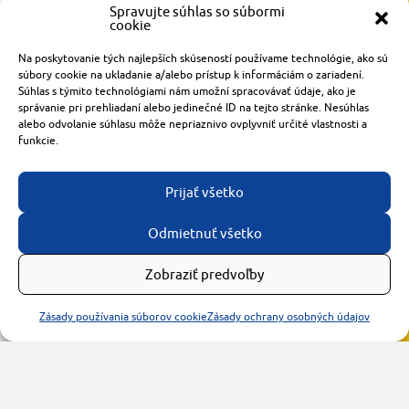
Spravujte súhlas so súbormi
cookie
Radlinského 1611/14
Na poskytovanie tých najlepších skúseností používame technológie, ako sú
921 01 Piešťany
súbory cookie na ukladanie a/alebo prístup k informáciám o zariadení.
Súhlas s týmito technológiami nám umožní spracovávať údaje, ako je
obchod@rzparkety.sk
správanie pri prehliadaní alebo jedinečné ID na tejto stránke. Nesúhlas
+421 905 119 087
alebo odvolanie súhlasu môže nepriaznivo ovplyvniť určité vlastnosti a
made with
by
tomashalo.com
funkcie.
Prijať všetko
Odmietnuť všetko
Zobraziť predvoľby
Zásady používania súborov cookie
Zásady ochrany osobných údajov