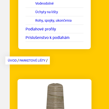
Vodeodolné
Úchyty na lišty
Rohy, spojky, ukončenia
Podlahové profily
Príslušenstvo k podlahám
ÚVOD
/
PARKETOVÉ LIŠTY
/