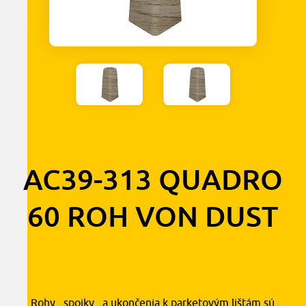
AC39-313 QUADRO
60 ROH VON DUST
1,30
€
s DPH
Rohy , spojky , a ukončenia k parketovým lištám sú