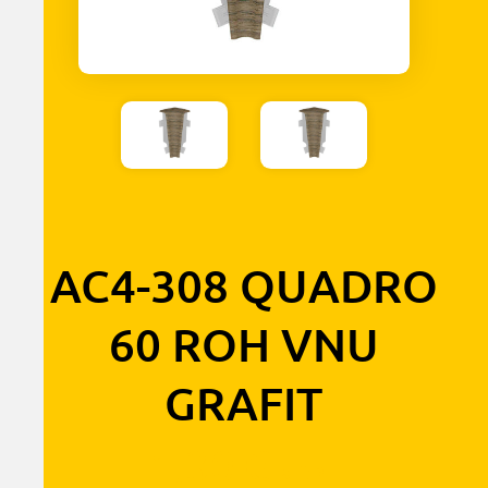
AC4-308 QUADRO
60 ROH VNU
GRAFIT
1,30
€
s DPH