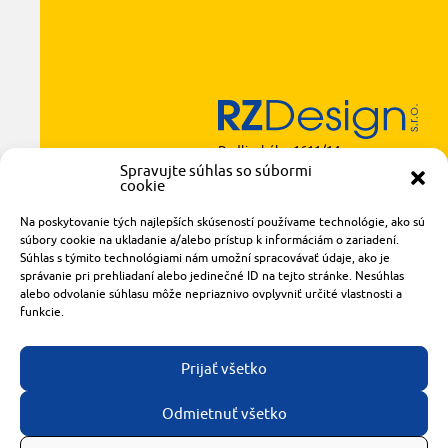
Radlinského 1611/14
921 01 Piešťany
Spravujte súhlas so súbormi
cookie
obchod@rzparkety.sk
+421 905 119 087
Na poskytovanie tých najlepších skúseností používame technológie, ako sú
súbory cookie na ukladanie a/alebo prístup k informáciám o zariadení.
made with
by
tomashalo.com
Súhlas s týmito technológiami nám umožní spracovávať údaje, ako je
správanie pri prehliadaní alebo jedinečné ID na tejto stránke. Nesúhlas
alebo odvolanie súhlasu môže nepriaznivo ovplyvniť určité vlastnosti a
funkcie.
Prijať všetko
Odmietnuť všetko