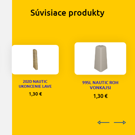
Súvisiace produkty
202D NAUTIC
995L NAUTIC ROH
UKONCENIE LAVE
VONKAJSI
1,30
€
1,30
€