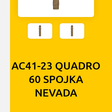
AC41-23 QUADRO
60 SPOJKA
NEVADA
1,30
€
s DPH