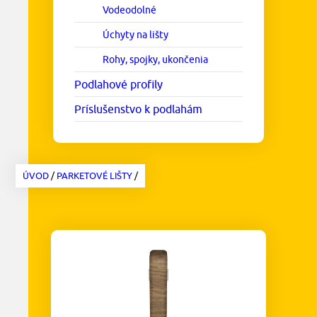
Vodeodolné
Úchyty na lišty
Rohy, spojky, ukončenia
Podlahové profily
Príslušenstvo k podlahám
ÚVOD
/
PARKETOVÉ LIŠTY
/