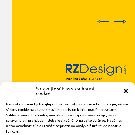
Radlinského 1611/14
921 01 Piešťany
Spravujte súhlas so súbormi
cookie
obchod@rzparkety.sk
+421 905 119 087
Na poskytovanie tých najlepších skúseností používame technológie, ako sú
made with
by
tomashalo.com
súbory cookie na ukladanie a/alebo prístup k informáciám o zariadení.
Súhlas s týmito technológiami nám umožní spracovávať údaje, ako je
správanie pri prehliadaní alebo jedinečné ID na tejto stránke. Nesúhlas
alebo odvolanie súhlasu môže nepriaznivo ovplyvniť určité vlastnosti a
funkcie.