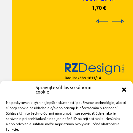
1,70
€
Radlinského 1611/14
921 01 Piešťany
Spravujte súhlas so súbormi
cookie
obchod@rzparkety.sk
+421 905 119 087
Na poskytovanie tých najlepších skúseností používame technológie, ako sú
made with
by
tomashalo.com
súbory cookie na ukladanie a/alebo prístup k informáciám o zariadení.
Súhlas s týmito technológiami nám umožní spracovávať údaje, ako je
správanie pri prehliadaní alebo jedinečné ID na tejto stránke. Nesúhlas
alebo odvolanie súhlasu môže nepriaznivo ovplyvniť určité vlastnosti a
funkcie.