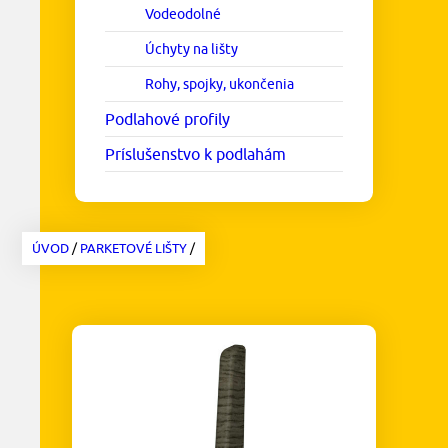
Vodeodolné
Úchyty na lišty
Rohy, spojky, ukončenia
Podlahové profily
Príslušenstvo k podlahám
ÚVOD
/
PARKETOVÉ LIŠTY
/