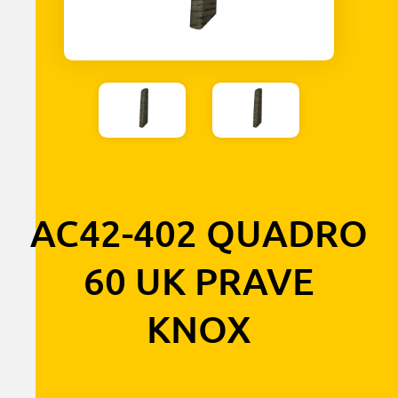
AC42-402 QUADRO
60 UK PRAVE
KNOX
1,30
€
s DPH