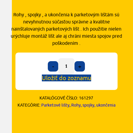
Rohy , spojky , a ukončenia k parketovým lištám sú
nevyhnutnou súčasťou správne a kvalitne
nainštalovaných parketových líšt . Ich použitie nielen
urýchluje montáž líšt ale aj chráni miesta spojov pred
poškodením .
-
+
Uložiť do zoznamu
KATALÓGOVÉ ČÍSLO:
161297
KATEGÓRIE:
Parketové lišty
,
Rohy, spojky, ukončenia