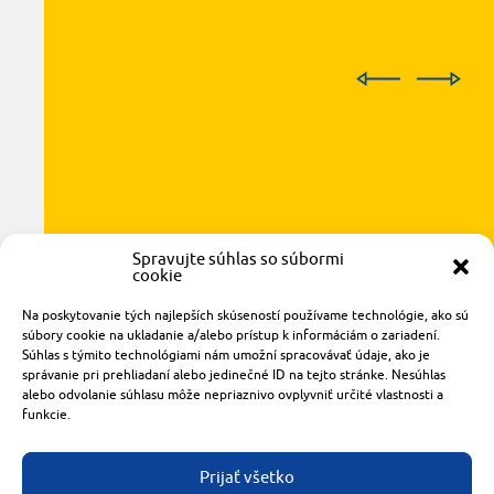
Spravujte súhlas so súbormi
cookie
Radlinského 1611/14
921 01 Piešťany
Na poskytovanie tých najlepších skúseností používame technológie, ako sú
súbory cookie na ukladanie a/alebo prístup k informáciám o zariadení.
obchod@rzparkety.sk
Súhlas s týmito technológiami nám umožní spracovávať údaje, ako je
+421 905 119 087
správanie pri prehliadaní alebo jedinečné ID na tejto stránke. Nesúhlas
made with
by
tomashalo.com
alebo odvolanie súhlasu môže nepriaznivo ovplyvniť určité vlastnosti a
funkcie.
Prijať všetko