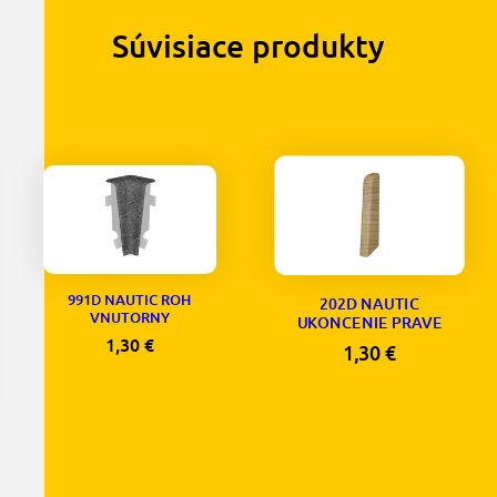
Súvisiace produkty
991D NAUTIC ROH
202D NAUTIC
VNUTORNY
UKONCENIE PRAVE
1,30
€
1,30
€