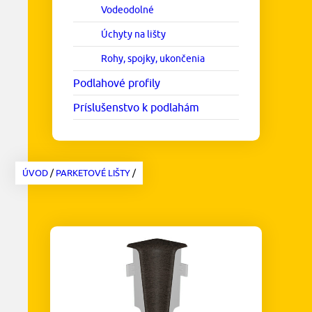
Vodeodolné
Úchyty na lišty
Rohy, spojky, ukončenia
Podlahové profily
Príslušenstvo k podlahám
ÚVOD
/
PARKETOVÉ LIŠTY
/