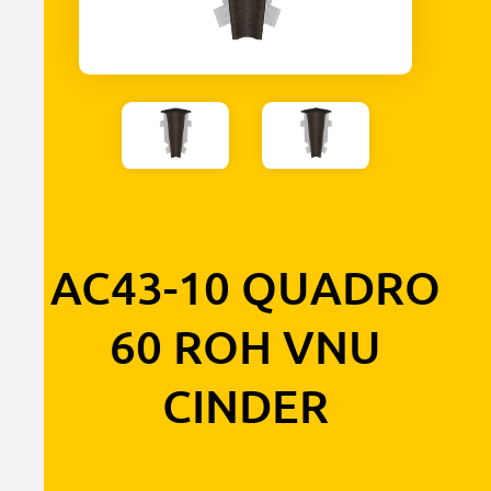
AC43-10 QUADRO
60 ROH VNU
CINDER
1,30
€
s DPH