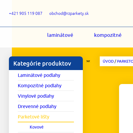
+421 905 119 087
obchod@rzparkety.sk
laminátové
kompozitné
ÚVOD
/
PARKETO
Kategórie produktov
Laminátové podlahy
Kompozitné podlahy
Vinylové podlahy
Drevenné podlahy
Parketové lišty
Kovové