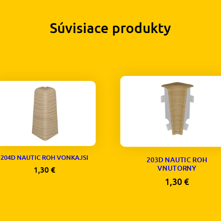
Súvisiace produkty
204D NAUTIC ROH VONKAJSI
203D NAUTIC ROH
VNUTORNY
1,30
€
1,30
€