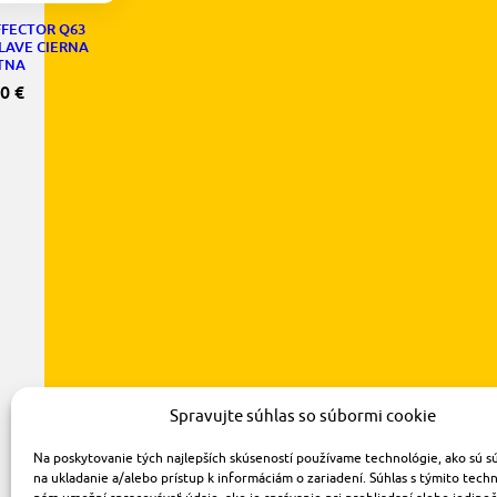
FFECTOR Q63
LAVE CIERNA
TNA
70
€
Spravujte súhlas so súbormi cookie
Na poskytovanie tých najlepších skúseností používame technológie, ako sú s
na ukladanie a/alebo prístup k informáciám o zariadení. Súhlas s týmito tech