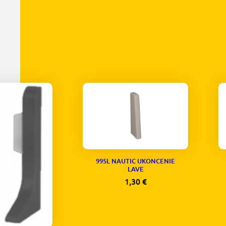
995L NAUTIC UKONCENIE
LAVE
1,30
€