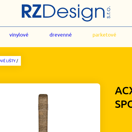
vinylové
drevenné
parketové
VÉ LIŠTY
/
AC
SP
1,