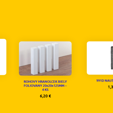
991D NAU
ROHOVY HRANOLCEK BIELY
FOLIOVANY 20x20x125MM –
1,
4 KS
6,20
€