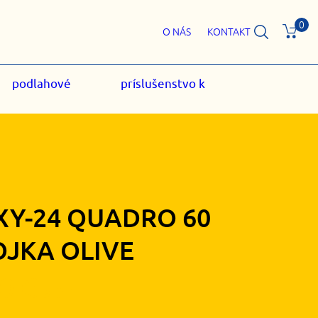
0
O NÁS
KONTAKT
podlahové
príslušenstvo k
XY-24 QUADRO 60
OJKA OLIVE
30
€
s DPH