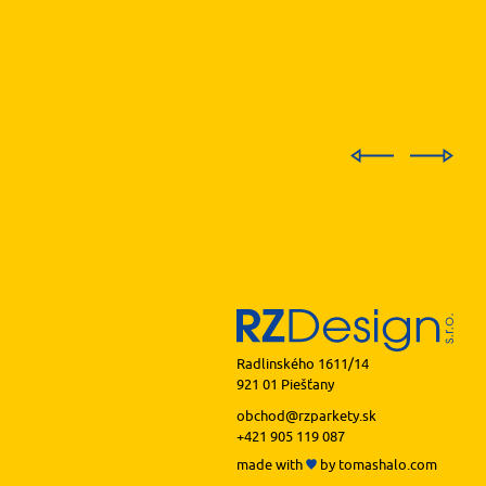
Radlinského 1611/14
921 01 Piešťany
obchod@rzparkety.sk
+421 905 119 087
made with
by
tomashalo.com