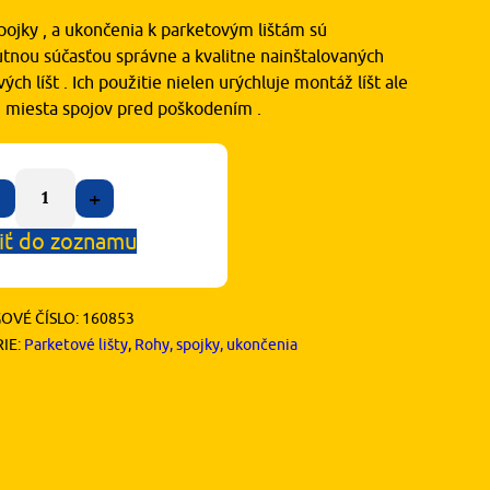
pojky , a ukončenia k parketovým lištám sú
tnou súčasťou správne a kvalitne nainštalovaných
ých líšt . Ich použitie nielen urýchluje montáž líšt ale
ni miesta spojov pred poškodením .
+
iť do zoznamu
OVÉ ČÍSLO:
160853
IE:
Parketové lišty
,
Rohy, spojky, ukončenia