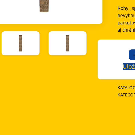
Rohy , s
nevyhnu
parketov
aj chrá
-
Ulož
KATALÓG
KATEGÓR