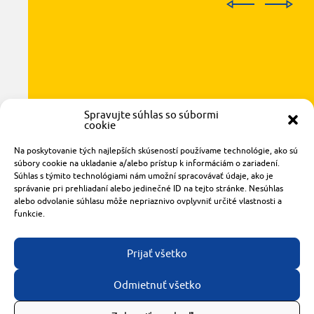
Spravujte súhlas so súbormi
cookie
Radlinského 1611/14
Na poskytovanie tých najlepších skúseností používame technológie, ako sú
921 01 Piešťany
súbory cookie na ukladanie a/alebo prístup k informáciám o zariadení.
obchod@rzparkety.sk
Súhlas s týmito technológiami nám umožní spracovávať údaje, ako je
+421 905 119 087
správanie pri prehliadaní alebo jedinečné ID na tejto stránke. Nesúhlas
alebo odvolanie súhlasu môže nepriaznivo ovplyvniť určité vlastnosti a
made with
by
tomashalo.com
funkcie.
Prijať všetko
Odmietnuť všetko