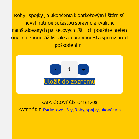
Rohy , spojky , a ukončenia k parketovým lištám sú
nevyhnutnou súčasťou správne a kvalitne
nainštalovaných parketových líšt . Ich použitie nielen
urýchluje montáž líšt ale aj chráni miesta spojov pred
poškodením .
-
+
Uložiť do zoznamu
KATALÓGOVÉ ČÍSLO:
161208
KATEGÓRIE:
Parketové lišty
,
Rohy, spojky, ukončenia