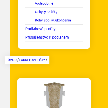
Vodeodolné
Úchyty na lišty
Rohy, spojky, ukončenia
Podlahové profily
Príslušenstvo k podlahám
ÚVOD
/
PARKETOVÉ LIŠTY
/