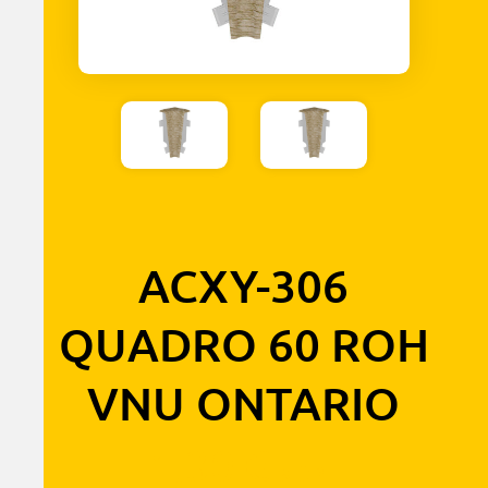
ACXY-306
QUADRO 60 ROH
VNU ONTARIO
1,30
€
s DPH