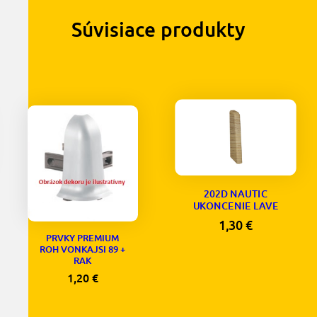
Súvisiace produkty
202D NAUTIC
UKONCENIE LAVE
1,30
€
PRVKY PREMIUM
ROH VONKAJSI 89 +
RAK
1,20
€