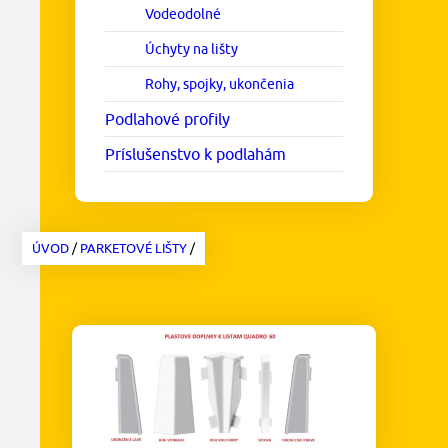
Vodeodolné
Úchyty na lišty
Rohy, spojky, ukončenia
Podlahové profily
Príslušenstvo k podlahám
ÚVOD
/
PARKETOVÉ LIŠTY
/