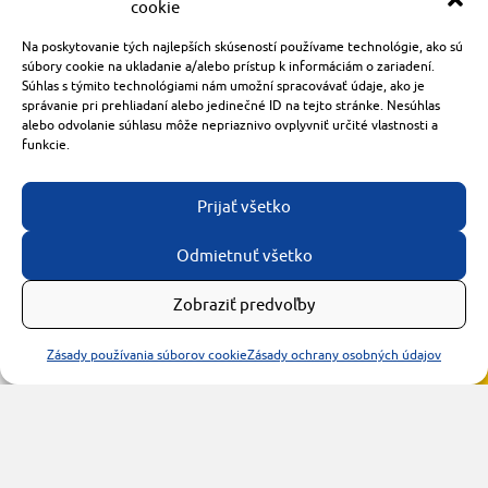
cookie
921 01 Piešťany
obchod@rzparkety.sk
Na poskytovanie tých najlepších skúseností používame technológie, ako sú
+421 905 119 087
súbory cookie na ukladanie a/alebo prístup k informáciám o zariadení.
Súhlas s týmito technológiami nám umožní spracovávať údaje, ako je
made with
by
tomashalo.com
správanie pri prehliadaní alebo jedinečné ID na tejto stránke. Nesúhlas
alebo odvolanie súhlasu môže nepriaznivo ovplyvniť určité vlastnosti a
funkcie.
Prijať všetko
Odmietnuť všetko
Zobraziť predvoľby
Zásady používania súborov cookie
Zásady ochrany osobných údajov