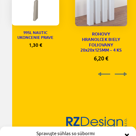
995L NAUTIC
ROHOVY
UKONCENIE PRAVE
HRANOLCEK BIELY
1,30
€
FOLIOVANY
20x20x125MM – 4 KS
6,20
€
Radlinského 1611/14
Spravujte súhlas so súbormi