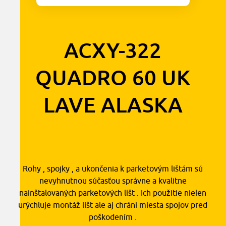
ACXY-322
QUADRO 60 UK
LAVE ALASKA
1,30
€
s DPH
Rohy , spojky , a ukončenia k parketovým lištám sú
nevyhnutnou súčasťou správne a kvalitne
nainštalovaných parketových líšt . Ich použitie nielen
urýchluje montáž líšt ale aj chráni miesta spojov pred
poškodením .