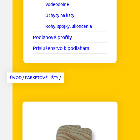
Vodeodolné
Úchyty na lišty
Rohy, spojky, ukončenia
Podlahové profily
Príslušenstvo k podlahám
ÚVOD
/
PARKETOVÉ LIŠTY
/