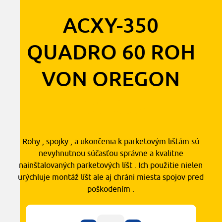
ACXY-350
QUADRO 60 ROH
VON OREGON
1,30
€
s DPH
Rohy , spojky , a ukončenia k parketovým lištám sú
nevyhnutnou súčasťou správne a kvalitne
nainštalovaných parketových líšt . Ich použitie nielen
urýchluje montáž líšt ale aj chráni miesta spojov pred
poškodením .