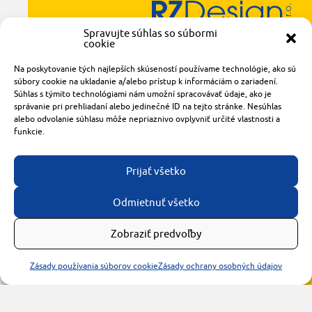
Spravujte súhlas so súbormi
Radlinského 1611/14
cookie
921 01 Piešťany
Na poskytovanie tých najlepších skúseností používame technológie, ako sú
obchod@rzparkety.sk
súbory cookie na ukladanie a/alebo prístup k informáciám o zariadení.
+421 905 119 087
Súhlas s týmito technológiami nám umožní spracovávať údaje, ako je
made with
by
tomashalo.com
správanie pri prehliadaní alebo jedinečné ID na tejto stránke. Nesúhlas
alebo odvolanie súhlasu môže nepriaznivo ovplyvniť určité vlastnosti a
funkcie.
Prijať všetko
Odmietnuť všetko
Zobraziť predvoľby
Zásady používania súborov cookie
Zásady ochrany osobných údajov