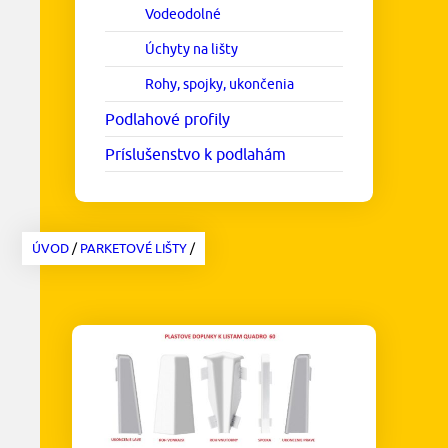
Vodeodolné
Úchyty na lišty
Rohy, spojky, ukončenia
Podlahové profily
Príslušenstvo k podlahám
ÚVOD
/
PARKETOVÉ LIŠTY
/