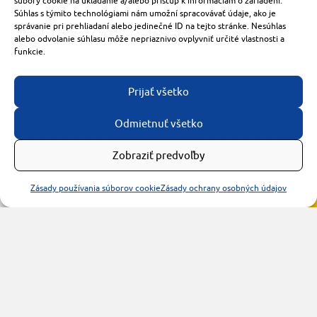
súbory cookie na ukladanie a/alebo prístup k informáciám o zariadení.
921 01 Piešťany
Súhlas s týmito technológiami nám umožní spracovávať údaje, ako je
obchod@rzparkety.sk
správanie pri prehliadaní alebo jedinečné ID na tejto stránke. Nesúhlas
+421 905 119 087
alebo odvolanie súhlasu môže nepriaznivo ovplyvniť určité vlastnosti a
funkcie.
made with
by
tomashalo.com
Prijať všetko
Odmietnuť všetko
Zobraziť predvoľby
Zásady používania súborov cookie
Zásady ochrany osobných údajov