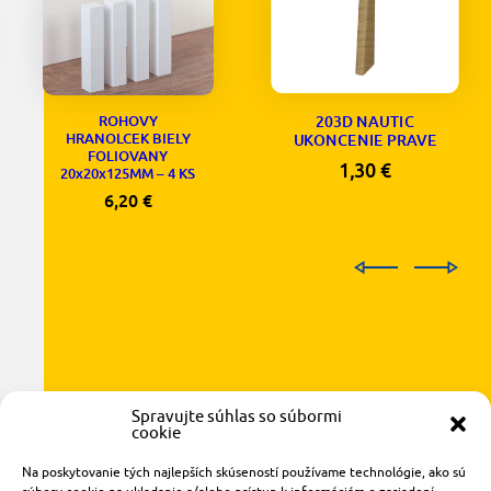
203D NAUTIC
ROHOVY
HRANOLCEK BIELY
UKONCENIE PRAVE
FOLIOVANY
1,30
€
20x20x125MM – 4 KS
6,20
€
Spravujte súhlas so súbormi
cookie
Na poskytovanie tých najlepších skúseností používame technológie, ako sú
Radlinského 1611/14