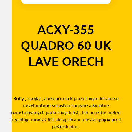
ACXY-355
QUADRO 60 UK
LAVE ORECH
1,30
€
s DPH
Rohy , spojky , a ukončenia k parketovým lištám sú
nevyhnutnou súčasťou správne a kvalitne
nainštalovaných parketových líšt . Ich použitie nielen
urýchluje montáž líšt ale aj chráni miesta spojov pred
poškodením .