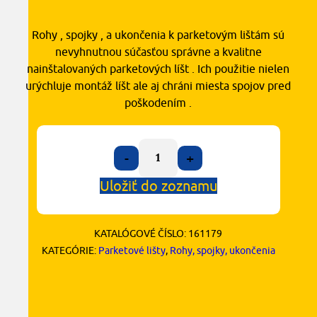
Rohy , spojky , a ukončenia k parketovým lištám sú
nevyhnutnou súčasťou správne a kvalitne
nainštalovaných parketových líšt . Ich použitie nielen
urýchluje montáž líšt ale aj chráni miesta spojov pred
poškodením .
-
+
Uložiť do zoznamu
KATALÓGOVÉ ČÍSLO:
161179
KATEGÓRIE:
Parketové lišty
,
Rohy, spojky, ukončenia