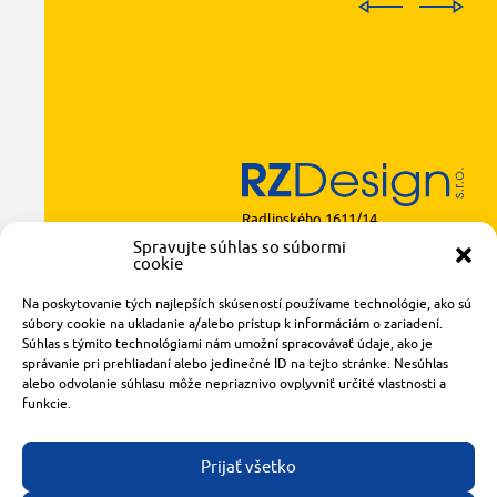
Radlinského 1611/14
921 01 Piešťany
Spravujte súhlas so súbormi
cookie
obchod@rzparkety.sk
+421 905 119 087
Na poskytovanie tých najlepších skúseností používame technológie, ako sú
made with
by
tomashalo.com
súbory cookie na ukladanie a/alebo prístup k informáciám o zariadení.
Súhlas s týmito technológiami nám umožní spracovávať údaje, ako je
správanie pri prehliadaní alebo jedinečné ID na tejto stránke. Nesúhlas
alebo odvolanie súhlasu môže nepriaznivo ovplyvniť určité vlastnosti a
funkcie.
Prijať všetko