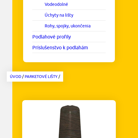
Vodeodolné
Úchyty na lišty
Rohy, spojky, ukončenia
Podlahové profily
Príslušenstvo k podlahám
ÚVOD
/
PARKETOVÉ LIŠTY
/