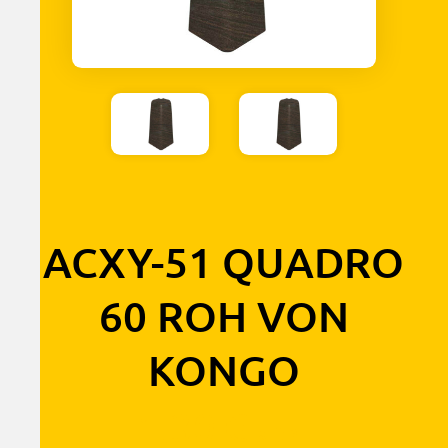
ACXY-51 QUADRO
60 ROH VON
KONGO
1,30
€
s DPH