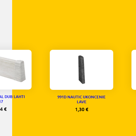
AL DUB LAHTI
991D NAUTIC UKONCENIE
17
LAVE
74
€
1,30
€