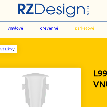
vinylové
drevenné
parketové
VÉ LIŠTY
/
L9
VN
1,