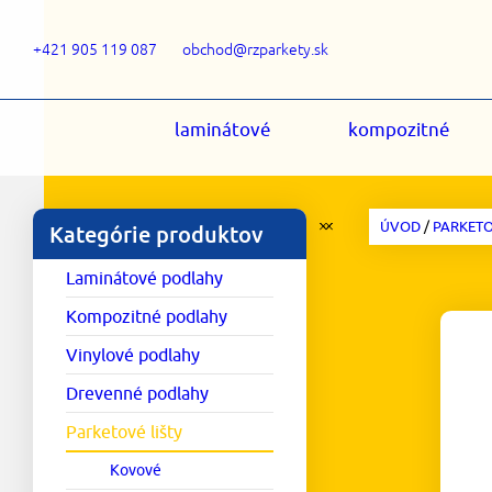
+421 905 119 087
obchod@rzparkety.sk
laminátové
kompozitné
ÚVOD
/
PARKETO
Kategórie produktov
Laminátové podlahy
Kompozitné podlahy
Vinylové podlahy
Drevenné podlahy
Parketové lišty
Kovové