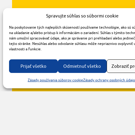
Spravujte súhlas so súbormi cookie
Na poskytovanie tých najlepších skúseností používame technológie, ako sú s
na ukladanie a/alebo prístup k informáciám o zariadení. Súhlas s týmito tech
nám umožní spracovávať údaje, ako je správanie pri prehliadaní alebo jedine
tejto stránke. Nesúhlas alebo odvolanie súhlasu môže nepriaznivo ovplyvniť 
vlastnosti a funkcie.
Prijať všetko
Odmietnuť všetko
Zobraziť p
Zásady používania súborov cookie
Zásady ochrany osobných údaj