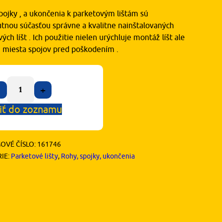
pojky , a ukončenia k parketovým lištám sú
tnou súčasťou správne a kvalitne nainštalovaných
ých líšt . Ich použitie nielen urýchluje montáž líšt ale
ni miesta spojov pred poškodením .
+
iť do zoznamu
OVÉ ČÍSLO:
161746
IE:
Parketové lišty
,
Rohy, spojky, ukončenia