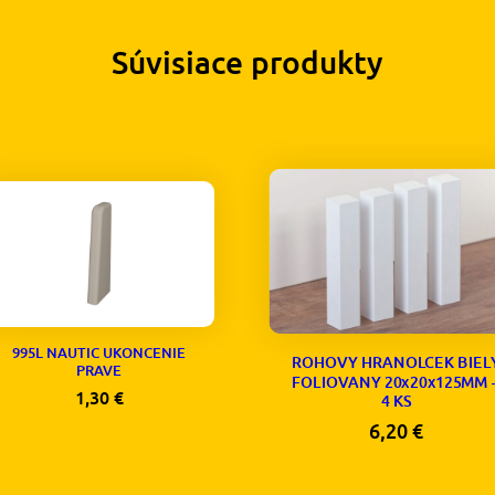
Súvisiace produkty
995L NAUTIC UKONCENIE
ROHOVY HRANOLCEK BIEL
PRAVE
FOLIOVANY 20x20x125MM 
1,30
€
4 KS
6,20
€