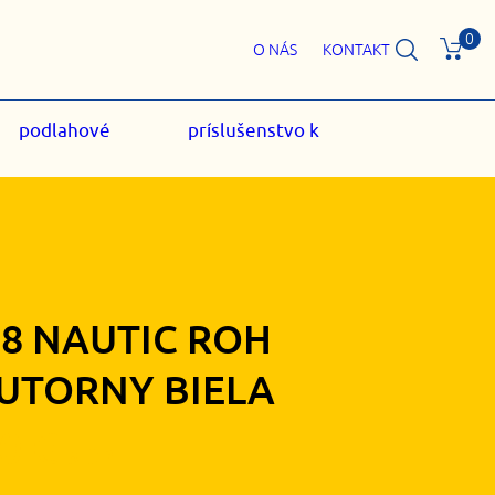
0
O NÁS
KONTAKT
podlahové
príslušenstvo k
98 NAUTIC ROH
UTORNY BIELA
20
€
s DPH