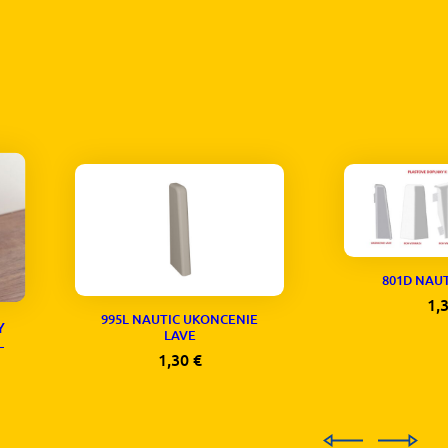
801D NAU
1,
995L NAUTIC UKONCENIE
Y
LAVE
–
1,30
€