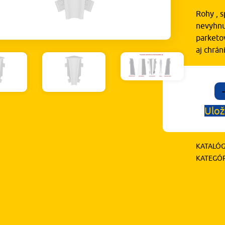
Rohy , s
nevyhnu
parketov
aj chrá
-
Ulož
KATALÓG
KATEGÓR