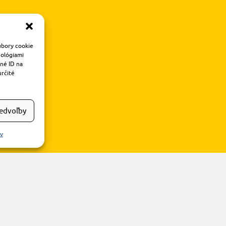
úbory cookie
nológiami
čné ID na
určité
redvoľby
ov