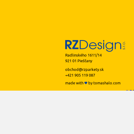
Radlinského 1611/14
921 01 Piešťany
obchod@rzparkety.sk
+421 905 119 087
made with
by
tomashalo.com
podlah
podl
podl
podl
podl
prof
li