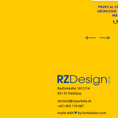
PRVKY AL E
UKONCENIE 
MA
1,
Radlinského 1611/14
921 01 Piešťany
obchod@rzparkety.sk
+421 905 119 087
made with
by
tomashalo.com