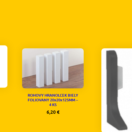
ROHOVY HRANOLCEK BIELY
FOLIOVANY 20x20x125MM –
4 KS
6,20
€