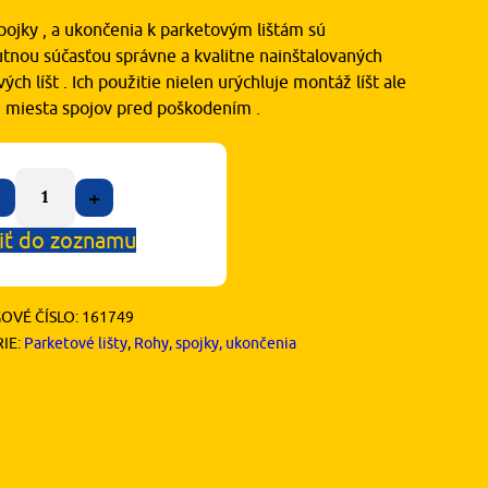
pojky , a ukončenia k parketovým lištám sú
tnou súčasťou správne a kvalitne nainštalovaných
ých líšt . Ich použitie nielen urýchluje montáž líšt ale
ni miesta spojov pred poškodením .
+
iť do zoznamu
OVÉ ČÍSLO:
161749
IE:
Parketové lišty
,
Rohy, spojky, ukončenia