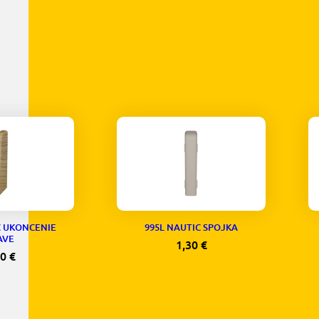
C UKONCENIE
995L NAUTIC SPOJKA
AVE
1,30
€
30
€