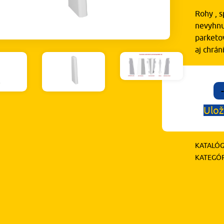
Rohy , s
nevyhnu
parketov
aj chrá
-
Ulož
KATALÓG
KATEGÓR