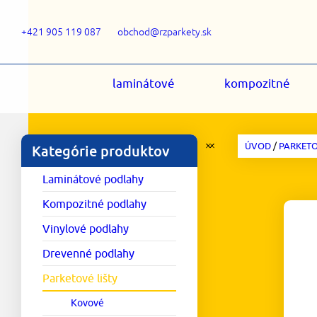
+421 905 119 087
obchod@rzparkety.sk
laminátové
kompozitné
ÚVOD
/
PARKETO
Kategórie produktov
Laminátové podlahy
Kompozitné podlahy
Vinylové podlahy
Drevenné podlahy
Parketové lišty
Kovové