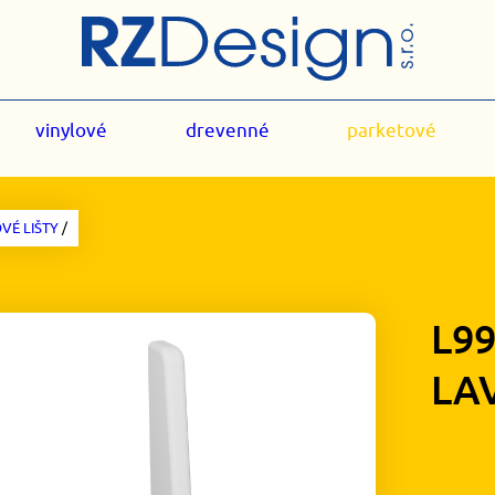
vinylové
drevenné
parketové
VÉ LIŠTY
/
L9
LA
1,