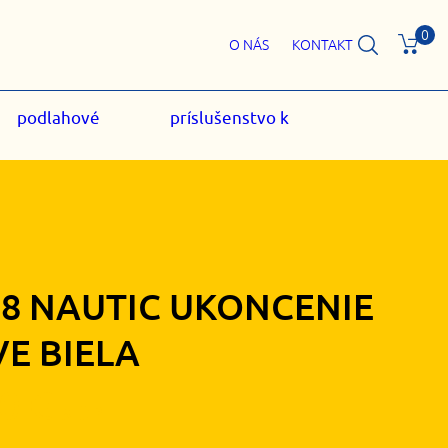
0
O NÁS
KONTAKT
podlahové
príslušenstvo k
98 NAUTIC UKONCENIE
VE BIELA
20
€
s DPH