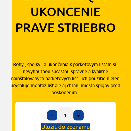
UKONCENIE
PRAVE STRIEBRO
1,70
€
s DPH
Rohy , spojky , a ukončenia k parketovým lištám sú
nevyhnutnou súčasťou správne a kvalitne
nainštalovaných parketových líšt . Ich použitie nielen
urýchluje montáž líšt ale aj chráni miesta spojov pred
poškodením .
-
+
Uložiť do zoznamu