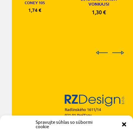
CONEY 105
VONKAJSI
1,74
€
1,30
€
Radlinského 1611/14
921 01 Piešťany
Spravujte súhlas so súbormi
obchod@rzparkety.sk
cookie
+421 905 119 087