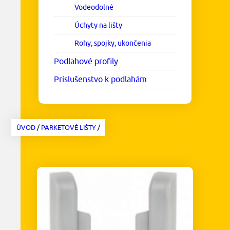
Vodeodolné
Úchyty na lišty
Rohy, spojky, ukončenia
Podlahové profily
Príslušenstvo k podlahám
ÚVOD
/
PARKETOVÉ LIŠTY
/