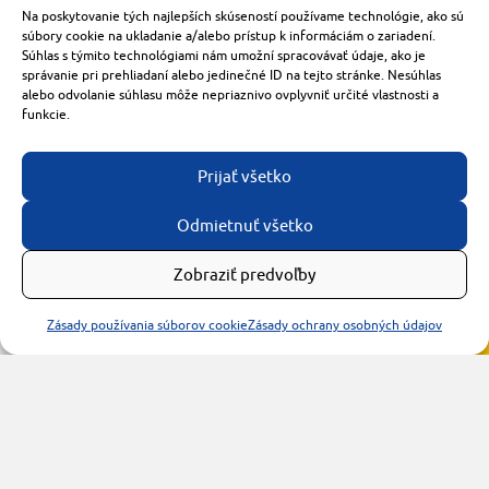
made with
by
tomashalo.com
Na poskytovanie tých najlepších skúseností používame technológie, ako sú
súbory cookie na ukladanie a/alebo prístup k informáciám o zariadení.
Súhlas s týmito technológiami nám umožní spracovávať údaje, ako je
správanie pri prehliadaní alebo jedinečné ID na tejto stránke. Nesúhlas
alebo odvolanie súhlasu môže nepriaznivo ovplyvniť určité vlastnosti a
funkcie.
Prijať všetko
Odmietnuť všetko
Zobraziť predvoľby
Zásady používania súborov cookie
Zásady ochrany osobných údajov