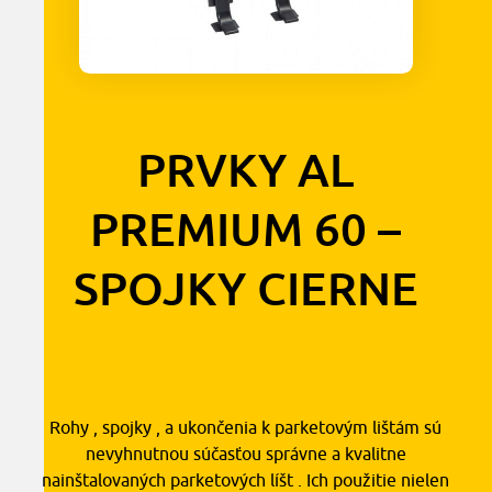
PRVKY AL
PREMIUM 60 –
SPOJKY CIERNE
3,20
€
s DPH
Rohy , spojky , a ukončenia k parketovým lištám sú
nevyhnutnou súčasťou správne a kvalitne
nainštalovaných parketových líšt . Ich použitie nielen