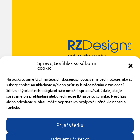
Radlinského 1611/14
921 01 Piešťany
Spravujte súhlas so súbormi
cookie
obchod@rzparkety.sk
+421 905 119 087
Na poskytovanie tých najlepších skúseností používame technológie, ako sú
súbory cookie na ukladanie a/alebo prístup k informáciám o zariadení.
made with
by
tomashalo.com
Súhlas s týmito technológiami nám umožní spracovávať údaje, ako je
správanie pri prehliadaní alebo jedinečné ID na tejto stránke. Nesúhlas
alebo odvolanie súhlasu môže nepriaznivo ovplyvniť určité vlastnosti a
funkcie.
Prijať všetko
Odmietnuť všetko