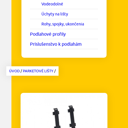
Vodeodolné
Úchyty na lišty
Rohy, spojky, ukončenia
Podlahové profily
Príslušenstvo k podlahám
ÚVOD
/
PARKETOVÉ LIŠTY
/