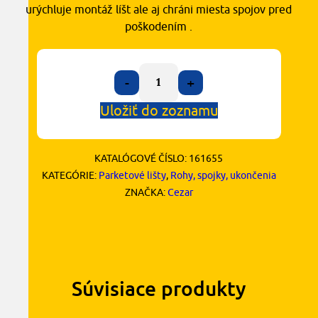
urýchluje montáž líšt ale aj chráni miesta spojov pred
poškodením .
-
+
Uložiť do zoznamu
KATALÓGOVÉ ČÍSLO:
161655
KATEGÓRIE:
Parketové lišty
,
Rohy, spojky, ukončenia
ZNAČKA:
Cezar
Súvisiace produkty