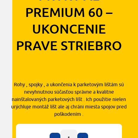
PREMIUM 60 –
UKONCENIE
PRAVE STRIEBRO
3,20
€
s DPH
Rohy , spojky , a ukončenia k parketovým lištám sú
nevyhnutnou súčasťou správne a kvalitne
nainštalovaných parketových líšt . Ich použitie nielen
urýchluje montáž líšt ale aj chráni miesta spojov pred
poškodením .