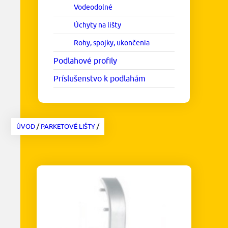
Vodeodolné
Úchyty na lišty
Rohy, spojky, ukončenia
Podlahové profily
Príslušenstvo k podlahám
ÚVOD
/
PARKETOVÉ LIŠTY
/