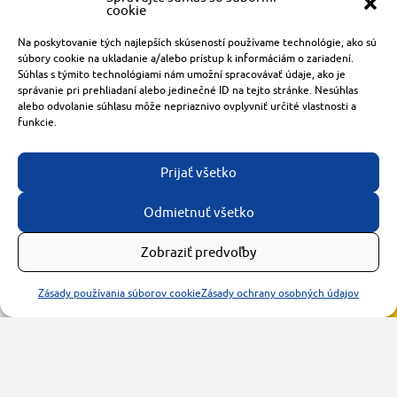
cookie
+421 905 119 087
made with
by
tomashalo.com
Na poskytovanie tých najlepších skúseností používame technológie, ako sú
súbory cookie na ukladanie a/alebo prístup k informáciám o zariadení.
Súhlas s týmito technológiami nám umožní spracovávať údaje, ako je
správanie pri prehliadaní alebo jedinečné ID na tejto stránke. Nesúhlas
alebo odvolanie súhlasu môže nepriaznivo ovplyvniť určité vlastnosti a
funkcie.
Prijať všetko
Odmietnuť všetko
Zobraziť predvoľby
Zásady používania súborov cookie
Zásady ochrany osobných údajov