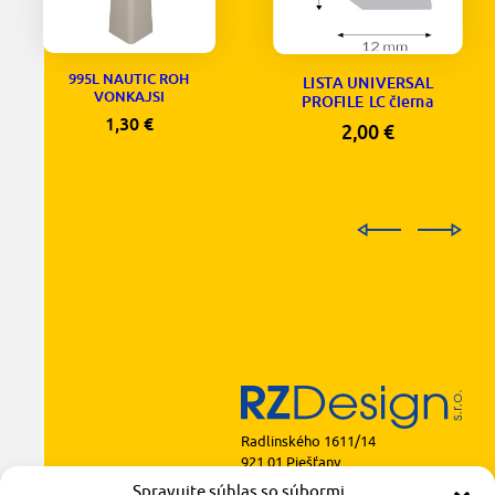
995L NAUTIC ROH
LISTA UNIVERSAL
VONKAJSI
PROFILE LC čierna
1,30
€
2,00
€
Radlinského 1611/14
921 01 Piešťany
Spravujte súhlas so súbormi
obchod@rzparkety.sk