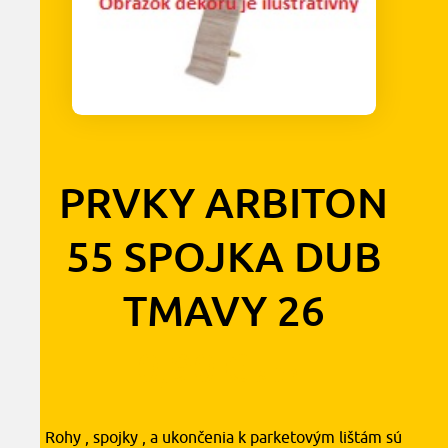
PRVKY ARBITON
55 SPOJKA DUB
TMAVY 26
0,90
€
s DPH
Rohy , spojky , a ukončenia k parketovým lištám sú