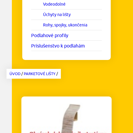
Vodeodolné
Úchyty na lišty
Rohy, spojky, ukončenia
Podlahové profily
Príslušenstvo k podlahám
ÚVOD
/
PARKETOVÉ LIŠTY
/