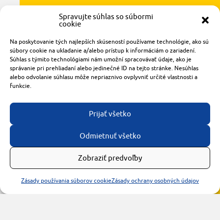
Spravujte súhlas so súbormi
cookie
Radlinského 1611/14
Na poskytovanie tých najlepších skúseností používame technológie, ako sú
921 01 Piešťany
súbory cookie na ukladanie a/alebo prístup k informáciám o zariadení.
Súhlas s týmito technológiami nám umožní spracovávať údaje, ako je
obchod@rzparkety.sk
správanie pri prehliadaní alebo jedinečné ID na tejto stránke. Nesúhlas
+421 905 119 087
alebo odvolanie súhlasu môže nepriaznivo ovplyvniť určité vlastnosti a
made with
by
tomashalo.com
funkcie.
Prijať všetko
Odmietnuť všetko
Zobraziť predvoľby
Zásady používania súborov cookie
Zásady ochrany osobných údajov