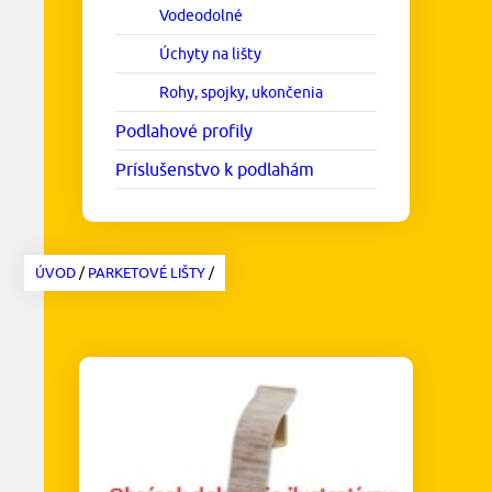
Vodeodolné
Úchyty na lišty
Rohy, spojky, ukončenia
Podlahové profily
Príslušenstvo k podlahám
ÚVOD
/
PARKETOVÉ LIŠTY
/