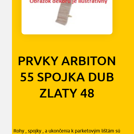
PRVKY ARBITON
55 SPOJKA DUB
ZLATY 48
0,90
€
s DPH
Rohy , spojky , a ukončenia k parketovým lištám sú