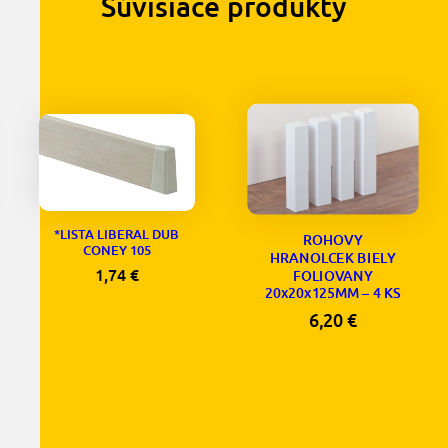
Súvisiace produkty
*LISTA LIBERAL DUB
ROHOVY
CONEY 105
HRANOLCEK BIELY
1,74
€
FOLIOVANY
20x20x125MM – 4 KS
6,20
€