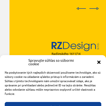
Radlinského 1611/14
921 01 Piešťany
Spravujte súhlas so súbormi
cookie
obchod@rzparkety.sk
+421 905 119 087
Na poskytovanie tých najlepších skúseností používame technológie, ako sú
made with
by
tomashalo.com
súbory cookie na ukladanie a/alebo prístup k informáciám o zariadení.
Súhlas s týmito technológiami nám umožní spracovávať údaje, ako je
správanie pri prehliadaní alebo jedinečné ID na tejto stránke. Nesúhlas
alebo odvolanie súhlasu môže nepriaznivo ovplyvniť určité vlastnosti a
funkcie.